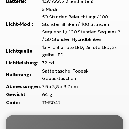
Bi
Batterie:
1.5V AAA x 2 (enthalten)
5 Modi
Sa
50 Stunden Beleuchtung / 100
Cr
Licht-Modi:
Stunden Blinken / 100 Stunden
E-
Sequenz 1 / 100 Stunden Sequenz 2
Bi
/ 50 Stunden Hybridblinken
Ra
1x Piranha rote LED, 2x rote LED, 2x
Lichtquelle:
E-
gelbe LED
Lichtleistung:
72 cd
A
Satteltasche, Topeak
E-
Halterung:
Gepäcktaschen
BH
Abmessungen:
7.5 x 3,8 x 3,7 cm
Bi
Gewicht:
64 g
E-
Code:
TMS047
Bi
Mo
E-