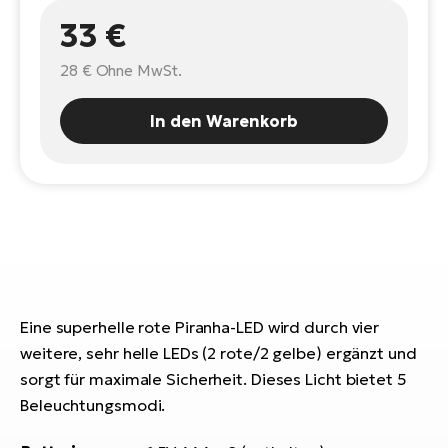
E-
Po
33 €
Bi
Pr
Te
28 €
Ohne MwSt.
R2
Ke
Bri
In den Warenkorb
E-
bi
Pe
Co
Ha
E-
St
Te
T
E-
Fa
Eine superhelle rote Piranha-LED wird durch vier
S
weitere, sehr helle LEDs (2 rote/2 gelbe) ergänzt und
Sa
E-
sorgt für maximale Sicherheit. Dieses Licht bietet 5
GP
Ri
Beleuchtungsmodi.
Or
E-