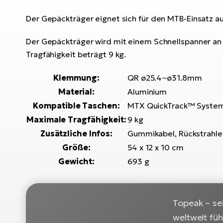
Der Gepäckträger eignet sich für den MTB-Einsatz 
Der Gepäckträger wird mit einem Schnellspanner an 
Tragfähigkeit beträgt 9 kg.
Klemmung:
QR ø25.4~ø31.8mm
Material:
Aluminium
Kompatible Taschen:
MTX QuickTrack™ Syste
Maximale Tragfähigkeit:
9 kg
Zusätzliche Infos:
Gummikabel, Rückstrahle
Größe:
54 x 12 x 10 cm
Gewicht:
693 g
Topeak – se
weltweit fü