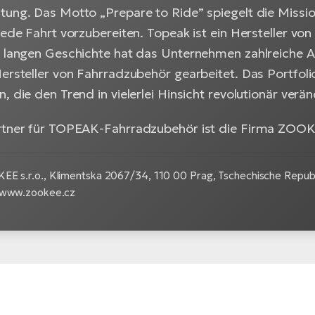
tung. Das Motto „Prepare to Ride” spiegelt die Miss
jede Fahrt vorzubereiten. Topeak ist ein Hersteller v
r langen Geschichte hat das Unternehmen zahlreiche A
ersteller von Fahrradzubehör gearbeitet. Das Portfoli
, die den Trend in vielerlei Hinsicht revolutionär verä
rtner für TOPEAK-Fahrradzubehör ist die Firma ZOOKE
EE s.r.o.,
Klimentska 2067/34, 110 00 Prag, Tschechische Republ
 www.zookee.cz