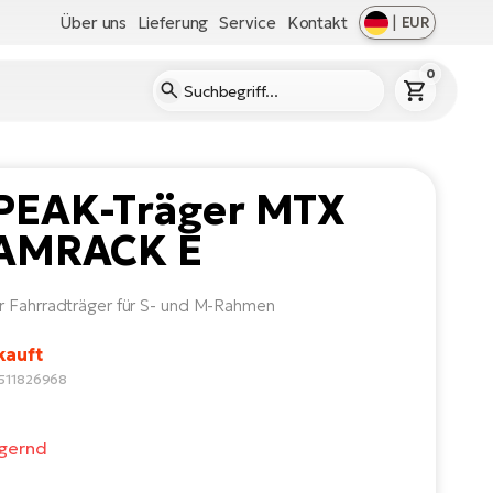
Über uns
Lieferung
Service
Kontakt
|
EUR
0
PEAK-Träger MTX
AMRACK E
 Fahrradträger für S- und M-Rahmen
kauft
2511826968
agernd