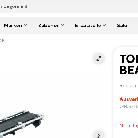
en begonnen!
Marken
Zubehör
Ersatzteile
Sale
 E
TO
BE
Robuster
Ausver
EAN: 471
Nicht l