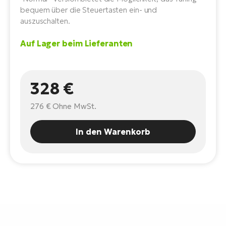
E-
bequem über die Steuertasten ein- und
Po
Bi
auszuschalten.
Pr
Te
Auf Lager beim Lieferanten
R2
Ke
Bri
E-
bi
Pe
328 €
Co
Ha
276 €
Ohne MwSt.
E-
St
In den Warenkorb
Te
T
E-
Fa
S
Sa
E-
GP
Ri
Or
E-