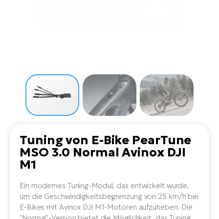
Li
Ta
Di
Bi
Ha
Tr
un
Se
Ap
e-
Tr
Sä
E-
Ko
E-
Tu
Lu
Ro
Kl
El
Ma
He
SU
Mo
E-
E-
Gr
AV
4E
BI
Er
E-
We
D
bi
Fa
E-
Tuning von E-Bike PearTune
Bu
Bi
MSO 3.0 Normal Avinox DJI
Fi
E-
M1
E-
bi
Sc
LA
Ein modernes Tuning-Modul, das entwickelt wurde,
Ca
um die Geschwindigkeitsbegrenzung von 25 km/h bei
TE
E-
E-Bikes mit Avinox DJI M1-Motoren aufzuheben. Die
Zu
"Normal"-Version bietet die Möglichkeit, das Tuning