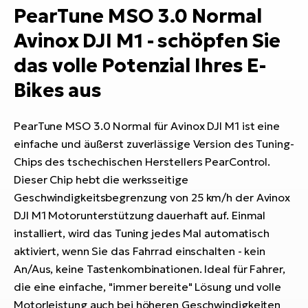
Bi
PearTune MSO 3.0 Normal
Sa
Avinox DJI M1 - schöpfen Sie
Cr
das volle Potenzial Ihres E-
E-
Bi
Bikes aus
Ra
PearTune MSO 3.0 Normal für Avinox DJI M1 ist eine
E-
einfache und äußerst zuverlässige Version des Tuning-
A
Chips des tschechischen Herstellers PearControl.
E-
Dieser Chip hebt die werksseitige
Geschwindigkeitsbegrenzung von 25 km/h der Avinox
BH
DJI M1 Motorunterstützung dauerhaft auf. Einmal
Bi
installiert, wird das Tuning jedes Mal automatisch
E-
aktiviert, wenn Sie das Fahrrad einschalten - kein
Bi
An/Aus, keine Tastenkombinationen. Ideal für Fahrer,
Mo
die eine einfache, "immer bereite" Lösung und volle
E-
Motorleistung auch bei höheren Geschwindigkeiten