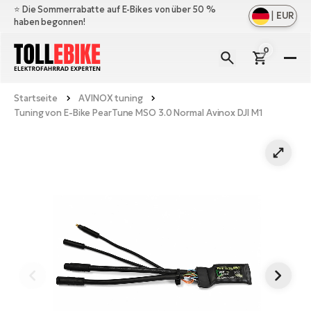
⭐️ Die Sommerrabatte auf E-Bikes von über 50 %
|
EUR
haben begonnen!
0
E-
Bi
Startseite
AVINOX tuning
All
M
Tuning von E-Bike PearTune MSO 3.0 Normal Avinox DJI M1
an
All
Zu
Ful
an
E-
All
Er
Cr
M
an
E-
All
Sa
Mo
Be
an
A
E-
Sc
E-
Ba
Üb
Ci
un
Ge
Le
E-
La
Fo
Bi