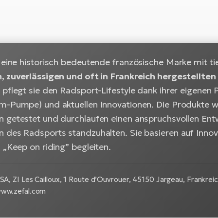
 eine historisch bedeutende französische Marke mit t
, zuverlässigen und oft in Frankreich hergestellten
pflegt sie den Radsport-Lifestyle dank ihrer eigenen P
m-Pumpe) und aktuellen Innovationen. Die Produkte we
 getestet und durchlaufen einen anspruchsvollen Ent
 des Radsports standzuhalten. Sie basieren auf Innova
 „Keep on riding” begleiten.
 SA, ZI Les Cailloux, 1 Route d’Ouvrouer, 45150 Jargeau, Frankreich
www.zefal.com