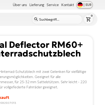
Über uns
Lieferung
Service
Kontakt
|
EUR
0
al Deflector RM60+
nterradschutzblech
nterrad-Schutzblech mit zwei Gelenken für vielfältige
ierungsmöglichkeiten. Geeignet für alle
messer, für 25-32 mm Sattelstützen. Sehr leicht - 220
für vollgefederte Fahrräder geeignet.
kauft
0582507013