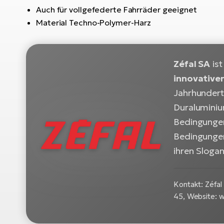
Auch für vollgefederte Fahrräder geeignet
Material Techno-Polymer-Harz
Zéfal SA
ist
innovativen
Jahrhundert 
Duraluminiu
Bedingungen
Bedingungen
ihren Slogan
Kontakt: Zéfal
45, Website: 