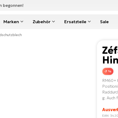
en begonnen!
Marken
Zubehör
Ersatzteile
Sale
adschutzblech
Zéf
Hi
-7 %
RM60+ Hi
Position
Raddurch
g. Auch 
Ausver
EAN: 342