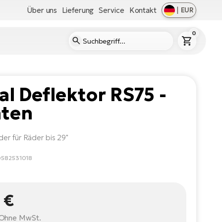
Über uns
Lieferung
Service
Kontakt
|
EUR
0
al Deflektor RS75 -
nten
er für Räder bis 29"
0582531018
 €
Ohne MwSt.