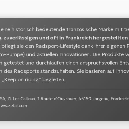
 eine historisch bedeutende französische Marke mit t
, zuverlässigen und oft in Frankreich hergestellten
pflegt sie den Radsport-Lifestyle dank ihrer eigenen P
m-Pumpe) und aktuellen Innovationen. Die Produkte we
 getestet und durchlaufen einen anspruchsvollen Ent
 des Radsports standzuhalten. Sie basieren auf Innova
 „Keep on riding” begleiten.
 SA, ZI Les Cailloux, 1 Route d’Ouvrouer, 45150 Jargeau, Frankreich
www.zefal.com