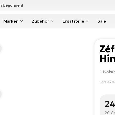
en begonnen!
Marken
Zubehör
Ersatzteile
Sale
Zéf
Hi
Heckfend
EAN: 342
24
20 €