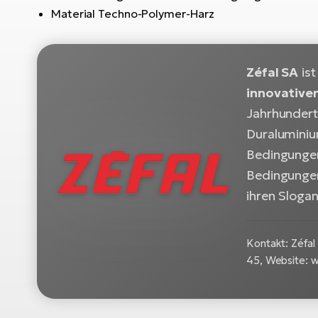
Material Techno-Polymer-Harz
Zéfal SA
ist
innovativen
Jahrhundert 
Duraluminiu
Bedingungen
Bedingungen
ihren Slogan
Kontakt: Zéfal
45, Website: 