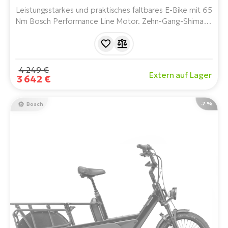
Leistungsstarkes und praktisches faltbares E-Bike mit 65
Nm Bosch Performance Line Motor. Zehn-Gang-Shimano
Deore Schaltung und leistungsstarke Magura
Hydraulikbremsen. Es lässt sich leicht zusammenklappen,
kann bis zu 125 kg tragen und ist für Stadt- und
Wochenendausflüge geeignet.
4 249 €
Extern auf Lager
3 642 €
-7 %
Bosch