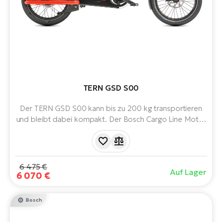
W
E-
TERN GSD S00
Der TERN GSD S00 kann bis zu 200 kg transportieren
und bleibt dabei kompakt. Der Bosch Cargo Line Motor
und die Enviolo Schaltung bewältigen auch voll beladene
Fahrten komfortabel. Der ideale Ersatzwagen für
Familien, Kuriere und Abenteurer.
6 475 €
Auf Lager
6 070 €
Bosch