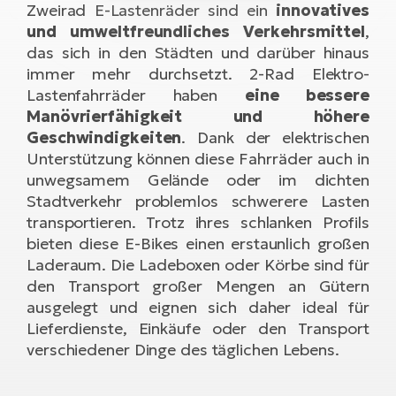
Li
Ta
Di
Bi
Zweirad E-Lastenräder sind ein
innovatives
Ha
Tr
un
und umweltfreundliches Verkehrsmittel
,
Se
Ap
e-
Tr
das sich in den Städten und darüber hinaus
Sä
E-
immer mehr durchsetzt. 2-Rad Elektro-
Ko
E-
Tu
Lastenfahrräder haben
eine bessere
Lu
Ro
Kl
El
Manövrierfähigkeit und höhere
Ma
Geschwindigkeiten
. Dank der elektrischen
He
SU
Mo
E-
Unterstützung können diese Fahrräder auch in
E-
unwegsamem Gelände oder im dichten
Gr
AV
4E
BI
Stadtverkehr problemlos schwerere Lasten
Er
E-
We
transportieren. Trotz ihres schlanken Profils
D
bi
Fa
bieten diese E-Bikes einen erstaunlich großen
E-
Laderaum. Die Ladeboxen oder Körbe sind für
Bu
Bi
Fi
den Transport großer Mengen an Gütern
E-
ausgelegt und eignen sich daher ideal für
E-
bi
Sc
Lieferdienste, Einkäufe oder den Transport
LA
verschiedener Dinge des täglichen Lebens.
Ca
TE
E-
Zu