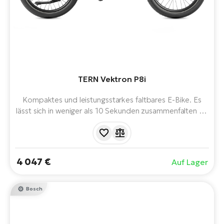
TERN Vektron P8i
Kompaktes und leistungsstarkes faltbares E-Bike. Es
lässt sich in weniger als 10 Sekunden zusammenfalten als
jedes andere Fahrrad mit Bosch-Motor. Dennoch bleibt
die Fahrqualität so gut wie bei einem Bosch-E-Bike in
Standardgröße. Zusammengeklappt können Sie das
kompakte Vektron problemlos in Bussen, U-Bahnen und
4 047 €
Auf Lager
Zügen mitnehmen.
Bosch