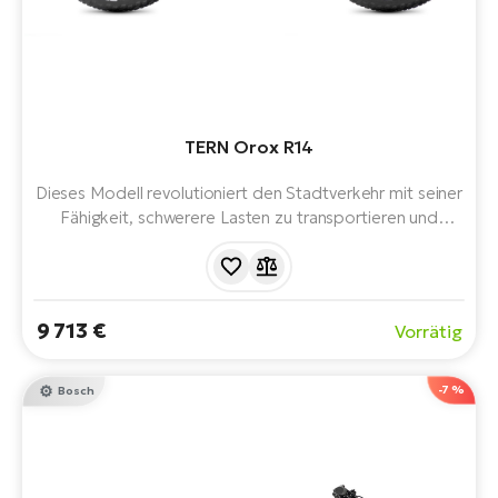
TERN Orox R14
Dieses Modell revolutioniert den Stadtverkehr mit seiner
Fähigkeit, schwerere Lasten zu transportieren und
gleichzeitig den Komfort eines Elektrofahrrads zu
bieten. Bosch ConnectModule. Bosch Performance
Motor und Bosch DualBattery - die Option von zwei
schnell austauschbaren Batterien. Gesamtladekapazität
9 713 €
Vorrätig
von bis zu 210 kg. EFBE-Zertifizierung
-7 %
Bosch