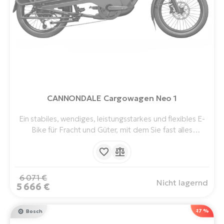
CANNONDALE Cargowagen Neo 1
Ein stabiles, wendiges, leistungsstarkes und flexibles E-
Bike für Fracht und Güter, mit dem Sie fast alles
transportieren können. Mit einem Bosch Cargo Line
Motor und einem 720-Wh-Akku. 200 kg
Gesamtladekapazität - es kann problemlos 2 Kinder und
jede Menge Zeug transportieren.
6 071 €
Nicht lagernd
5 666 €
-17 %
Bosch