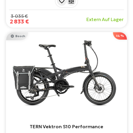
50 Nm und einem 400-Wh-Akku kann das Tern Quick
Haul D8 Active Plus bis zu 150 kg Ladung transportieren,
ohne auf Komfort verzichten zu müssen.
3 035 €
Extern Auf Lager
2 833 €
-14 %
Bosch
TERN Vektron S10 Performance