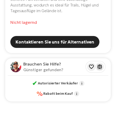
E-
Ausstattung, wodurch es ideal für Trails, Hügel und
Po
Bi
Tagesausflüge im Gelände ist.
Pr
Te
Nicht lagernd
R2
Ke
Bri
E-
bi
Pe
Kontaktieren Sie uns für Alternativen
Co
Ha
E-
St
Brauchen Sie Hilfe?
Te
Günstiger gefunden?
T
E-
Fa
✔
Autorisierter Verkäufer
i
S
%
Sa
E-
Rabatt beim Kauf
i
GP
Ri
Or
E-