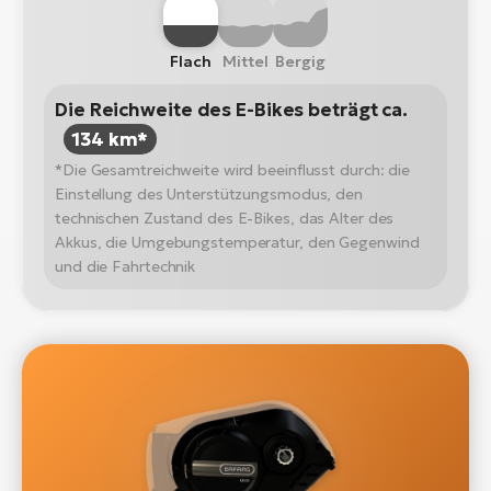
Flach
Mittel
Bergig
Die Reichweite des E-Bikes beträgt ca.
134 km*
*Die Gesamtreichweite wird beeinflusst durch: die
Einstellung des Unterstützungsmodus, den
technischen Zustand des E-Bikes, das Alter des
Akkus, die Umgebungstemperatur, den Gegenwind
und die Fahrtechnik