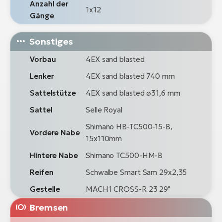
Anzahl der
1x12
Gänge
Sonstiges
Vorbau
4EX sand blasted
Lenker
4EX sand blasted 740 mm
Sattelstütze
4EX sand blasted ø31,6 mm
Sattel
Selle Royal
Shimano HB-TC500-15-B,
Vordere Nabe
15x110mm
Hintere Nabe
Shimano TC500-HM-B
Reifen
Schwalbe Smart Sam 29x2,35
Gestelle
MACH1 CROSS-R 23 29"
Bremsen