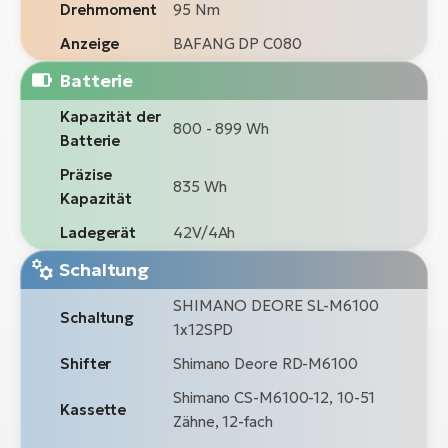
Drehmoment
95 Nm
Anzeige
BAFANG DP C080
Batterie
Kapazität der
800 - 899 Wh
Batterie
Präzise
835 Wh
Kapazität
Ladegerät
42V/4Ah
Schaltung
SHIMANO DEORE SL-M6100
Schaltung
1x12SPD
Shifter
Shimano Deore RD-M6100
Shimano CS-M6100-12, 10-51
Kassette
Zähne, 12-fach