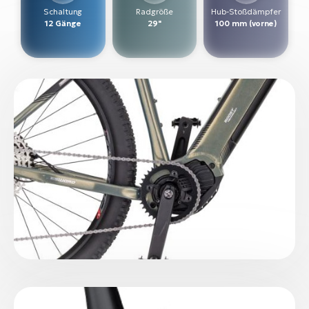
Schaltung
Radgröße
Hub-Stoßdämpfer
W
12 Gänge
29"
100 mm (vorne)
E-