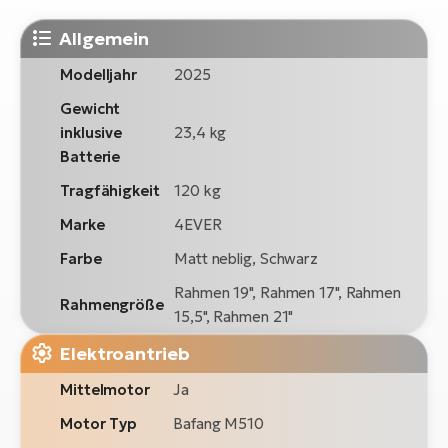
Allgemein
Modelljahr
2025
Gewicht
inklusive
23,4 kg
Batterie
Tragfähigkeit
120 kg
Marke
4EVER
Farbe
Matt neblig, Schwarz
Rahmen 19", Rahmen 17", Rahmen
Rahmengröße
15,5", Rahmen 21"
Elektroantrieb
Mittelmotor
Ja
Motor Typ
Bafang M510