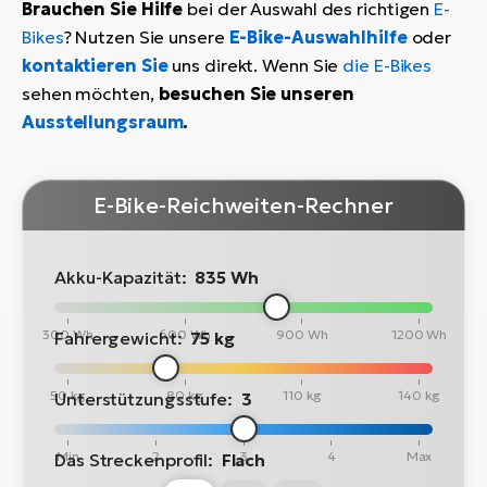
Brauchen Sie Hilfe
bei der Auswahl des richtigen
E-
Bikes
? Nutzen Sie unsere
E-Bike-Auswahlhilfe
oder
kontaktieren Sie
uns direkt. Wenn Sie
die E-Bikes
sehen möchten,
besuchen Sie unseren
Ausstellungsraum
.
E-Bike-Reichweiten-Rechner
Akku-Kapazität:
835 Wh
300 Wh
600 Wh
900 Wh
1200 Wh
Fahrergewicht:
75 kg
50 kg
80 kg
110 kg
140 kg
Unterstützungsstufe:
3
Min
2
3
4
Max
Das Streckenprofil:
Flach