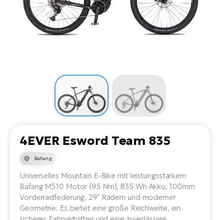
Li
Ta
Di
Bi
Ha
Tr
un
Se
Ap
e-
Tr
Sä
E-
Ko
E-
Tu
Lu
Ro
Kl
El
Ma
He
SU
Mo
E-
E-
Gr
AV
4E
BI
Er
E-
We
D
bi
Fa
E-
4EVER Esword Team 835
Bu
Bi
Fi
Bafang
E-
E-
bi
Universelles Mountain E-Bike mit leistungsstarkem
Sc
LA
Bafang M510 Motor (95 Nm), 835 Wh Akku, 100mm
Ca
Vorderradfederung, 29" Rädern und moderner
TE
E-
Geometrie. Es bietet eine große Reichweite, ein
Zu
sicheres Fahrverhalten und eine zuverlässige