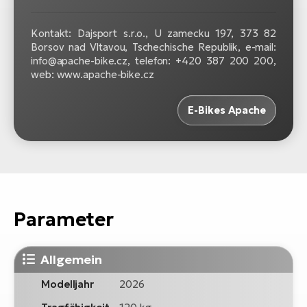
Kontakt: Dajsport s.r.o., U zamecku 197, 373 82
Borsov nad Vltavou, Tschechische Republik, e-mail:
info@apache-bike.cz, telefon: +420 387 200 200,
web: www.apache-bike.cz
E-Bikes Apache
Parameter
Allgemein
Modelljahr
2026