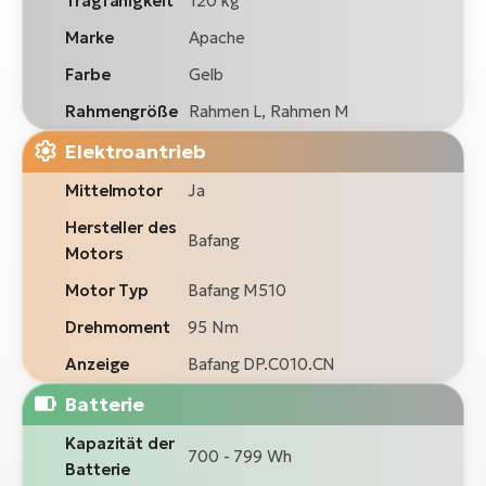
Tragfähigkeit
120 kg
Marke
Apache
Farbe
Gelb
Rahmengröße
Rahmen L, Rahmen M
Elektroantrieb
Mittelmotor
Ja
Hersteller des
Bafang
Motors
Motor Typ
Bafang M510
Drehmoment
95 Nm
Anzeige
Bafang DP.C010.CN
Batterie
Kapazität der
700 - 799 Wh
Batterie