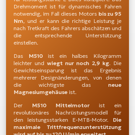
Drehmoment ist für dynamisches Fahren
notwendig, im Fall dieses Motors
bis zu 95
Nm
, und er kann die richtige Leistung je
nach Tretkraft des Fahrers abschätzen und
die entsprechende Unterstützung
einstellen.
Das
M510
ist ein halbes Kilogramm
leichter und
wiegt nur noch 2,9 kg
. Die
Gewichtseinsparung ist das Ergebnis
mehrerer Designänderungen, von denen
die wichtigste das
neue
Magnesiumgehäuse
ist.
Der
M510 Mittelmotor
ist ein
revolutionäres Nachrüstungsmodell für
den leistungsstarken E-MTB-Motor.
Die
maximale Trittfrequenzunterstützung
wird auf bis zu 120 U/min erweitert.