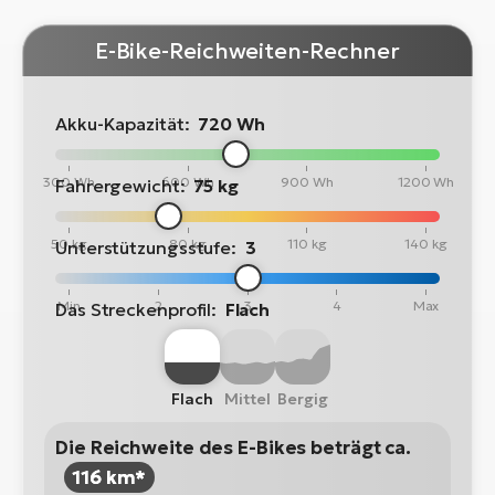
E-Bike-Reichweiten-Rechner
Akku-Kapazität:
720 Wh
300 Wh
600 Wh
900 Wh
1200 Wh
Fahrergewicht:
75 kg
50 kg
80 kg
110 kg
140 kg
Unterstützungsstufe:
3
Min
2
3
4
Max
Das Streckenprofil:
Flach
Flach
Mittel
Bergig
Die Reichweite des E-Bikes beträgt ca.
116 km*