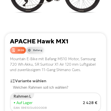
Li
Ta
Di
Bi
Ha
Tr
un
Se
Ap
e-
Tr
Sä
E-
Ko
E-
Tu
Lu
Ro
Kl
El
Ma
He
APACHE Hawk MX1
SU
Mo
E-
E-
Gr
2026
Bafang
AV
4E
BI
Er
E-
Mountain E-Bike mit Bafang M510 Motor, Samsung
We
D
bi
720 Wh Akku, SR Suntour X1 Air 120 mm Luftgabel
Fa
E-
und zuverlässigem 11-Gang Shimano Cues.
Bu
Bi
Fi
Variante wählen
E-
E-
bi
Welchen Rahmen soll ich wählen?
Sc
LA
Rahmen L
Ca
TE
Körpergröße des Fahrers:
165
cm
2 428 €
• Auf Lager
E-
Zu
150
210
EAN: 5961034600008