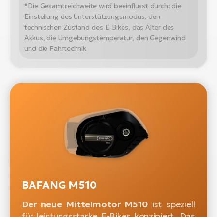
*Die Gesamtreichweite wird beeinflusst durch: die
Einstellung des Unterstützungsmodus, den
technischen Zustand des E-Bikes, das Alter des
Akkus, die Umgebungstemperatur, den Gegenwind
und die Fahrtechnik
BAFANG M510
Der neue Mittelmotor M510
ist speziell
für leistungsstarke E-Bikes konzipiert. Das