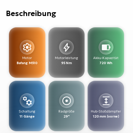
Bi
Beschreibung
Sa
Cr
E-
Bi
Ra
E-
Motor
Motorleistung
Akku-Kapazität
Bafang M510
95 Nm
720 Wh
A
E-
BH
Bi
E-
Bi
Schaltung
Radgröße
Hub-Stoßdämpfer
11 Gänge
29"
120 mm (vorne)
Mo
E-