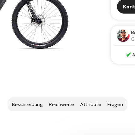
Kont
B
G
✔
A
Beschreibung
Reichweite
Attribute
Fragen