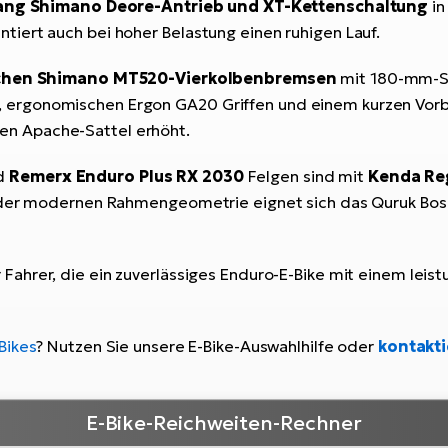
ang Shimano Deore-Antrieb und XT-Kettenschaltung
in
iert auch bei hoher Belastung einen ruhigen Lauf.
schen Shimano MT520-Vierkolbenbremsen
mit 180-mm-Sc
ergonomischen Ergon GA20 Griffen und einem kurzen Vorba
n Apache-Sattel erhöht.
d
Remerx Enduro Plus RX 2030
Felgen sind mit
Kenda Reg
 der modernen Rahmengeometrie eignet sich das Quruk Bosch
ür Fahrer, die ein zuverlässiges Enduro-E-Bike mit einem le
Bikes
? Nutzen Sie unsere E-Bike-Auswahlhilfe oder
kontakti
E-Bike-Reichweiten-Rechner