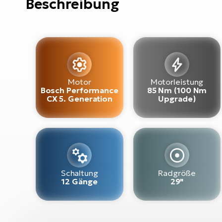
Beschreibung
Motor
Motorleistung
Bosch Performance
85 Nm (100 Nm
CX 5. Generation
Upgrade)
Schaltung
Radgröße
12 Gänge
29"