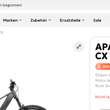
en begonnen!
Marken
Zubehör
Ersatzteile
Sale
CX
AP
CX
2026
Enduro-
Motor de
Rock Sh
Nicht l