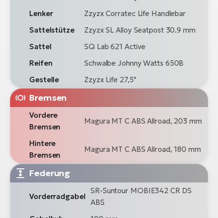
Lenker
Zzyzx Corratec Life Handlebar
Sattelstütze
Zzyzx SL Alloy Seatpost 30.9 mm
Sattel
SQ Lab 621 Active
Reifen
Schwalbe Johnny Watts 650B
Gestelle
Zzyzx Life 27,5"
Bremsen
Vordere
Magura MT C ABS Allroad, 203 mm
Bremsen
Hintere
Magura MT C ABS Allroad, 180 mm
Bremsen
Federung
SR-Suntour MOBIE342 CR DS
Vorderradgabel
ABS