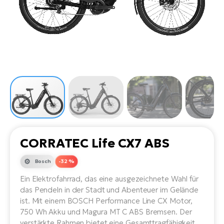
Li
Ta
Di
Bi
Ha
Tr
un
Se
Ap
e-
Tr
Sä
E-
Ko
E-
Tu
Lu
Ro
Kl
El
Ma
He
SU
Mo
E-
E-
Gr
AV
4E
BI
Er
E-
We
D
bi
Fa
E-
CORRATEC Life CX7 ABS
Bu
Bi
Fi
Bosch
-32 %
E-
E-
bi
Ein Elektrofahrrad, das eine ausgezeichnete Wahl für
Sc
LA
das Pendeln in der Stadt und Abenteuer im Gelände
Ca
ist. Mit einem BOSCH Performance Line CX Motor,
TE
E-
750 Wh Akku und Magura MT C ABS Bremsen. Der
Zu
verstärkte Rahmen bietet eine Gesamttragfähigkeit