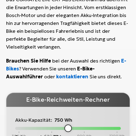
die Erwartungen in jeder Hinsicht. Vom erstklassigen
Bosch-Motor und der eleganten Akku-Integration bis
hin zur hervorragenden Tragfähigkeit bietet dieses E-
Bike ein beispielloses Fahrerlebnis und ist der
perfekte Begleiter für alle, die Stil, Leistung und
Vielseitigkeit verlangen.
Brauchen Sie Hilfe
bei der Auswahl des richtigen
E-
Bikes
? Verwenden Sie unseren
E-Bike-
Auswahlführer
oder
kontaktieren
Sie uns direkt.
E-Bike-Reichweiten-Rechner
Akku-Kapazität:
750 Wh
300 Wh
600 Wh
900 Wh
1200 Wh