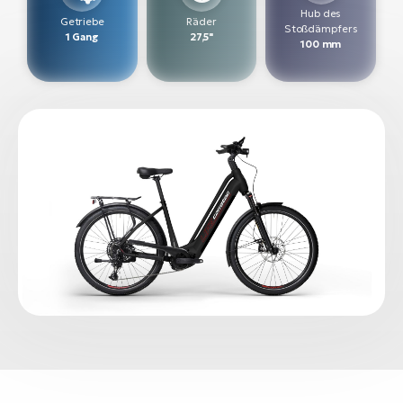
Hub des
Getriebe
Räder
Stoßdämpfers
W
1 Gang
27,5"
100 mm
E-