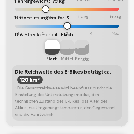
Fahrergewicht:
75 kg
50 kg
80 kg
110 kg
140 kg
Unterstützungsstufe:
3
Min
2
3
4
Max
Das Streckenprofil:
Flach
Flach
Mittel
Bergig
Die Reichweite des E-Bikes beträgt ca.
120 km*
*Die Gesamtreichweite wird beeinflusst durch: die
Einstellung des Unterstützungsmodus, den
technischen Zustand des E-Bikes, das Alter des
Akkus, die Umgebungstemperatur, den Gegenwind
und die Fahrtechnik