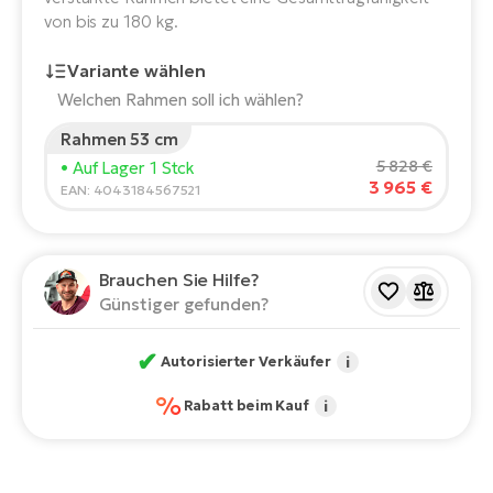
E-
von bis zu 180 kg.
Po
Bi
Pr
Te
Variante wählen
R2
Welchen Rahmen soll ich wählen?
Ke
Bri
Rahmen 53 cm
E-
Körpergröße des Fahrers:
165
cm
5 828 €
• Auf Lager 1 Stck
bi
Pe
3 965 €
150
210
EAN: 4043184567521
Co
Ha
E-
Empfohlene Größe
*
:
17 - 18" (M)
St
Brauchen Sie Hilfe?
*Diese Werte sind nur Richtwerte.
Te
Günstiger gefunden?
T
E-
Fa
✔
Autorisierter Verkäufer
i
S
Sa
E-
%
Rabatt beim Kauf
i
GP
Ri
Or
E-