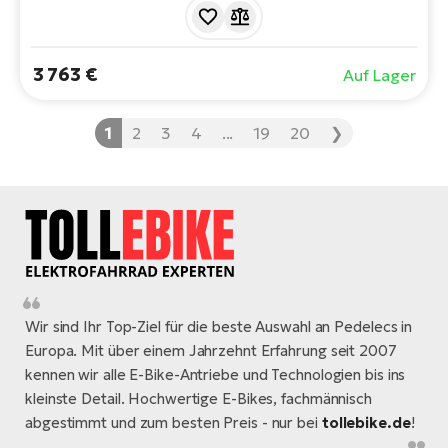
hydraulische Scheibenbremsen, eine zuverlässige
Schaltung und einfache Handhabung. Ideal für das
tägliche Pendeln und Wochenendausflüge auf Radwegen
3 763 €
Auf Lager
oder leichten Trails.
1
2
3
4
...
19
20
❯
Wir sind Ihr Top-Ziel für die beste Auswahl an Pedelecs in
Europa. Mit über einem Jahrzehnt Erfahrung seit 2007
kennen wir alle E-Bike-Antriebe und Technologien bis ins
kleinste Detail. Hochwertige E-Bikes, fachmännisch
abgestimmt und zum besten Preis - nur bei
tollebike.de
!