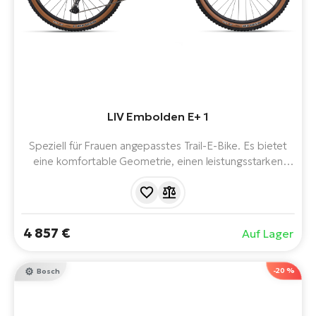
LIV Embolden E+ 1
Speziell für Frauen angepasstes Trail-E-Bike. Es bietet
eine komfortable Geometrie, einen leistungsstarken
SyncDrive Pro 3X-Motor, einen 800-Wh-Akku, einen voll
gefederten ALUXX SL-Rahmen und ein sicheres
Handling. Ideal für alle, die eine natürliche Unterstützung
und maximales Vertrauen im Gelände suchen.
4 857 €
Auf Lager
-20 %
Bosch