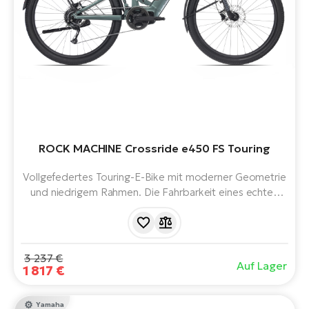
ROCK MACHINE Crossride e450 FS Touring
Vollgefedertes Touring-E-Bike mit moderner Geometrie
und niedrigem Rahmen. Die Fahrbarkeit eines echten
Geländerads mit dem Komfort eines Stadtkreuzers.
Ausgestattet mit Sport Drive Motor, 504 Wh Akku,
Beleuchtung, Schutzblechen, Ständer und integriertem
Schloss.
3 237 €
Auf Lager
1 817 €
Yamaha