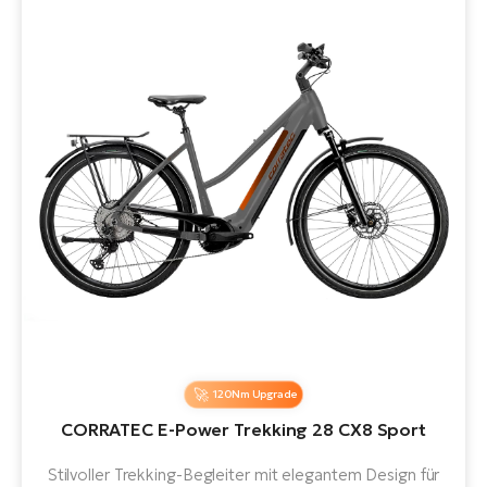
120Nm Upgrade
CORRATEC E-Power Trekking 28 CX8 Sport
Stilvoller Trekking-Begleiter mit elegantem Design für