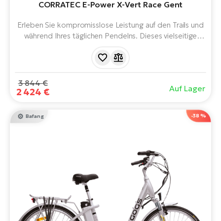
CORRATEC E-Power X-Vert Race Gent
Erleben Sie kompromisslose Leistung auf den Trails und
während Ihres täglichen Pendelns. Dieses vielseitige
Mountainbike mit einem Bosch Performance Line CX
Motor (100 Nm) und einem riesigen 800-Wh-Akku
bietet Dynamik, auf die Sie sich verlassen können.
Leichtigkeit, Stabilität und eine große Reichweite für Ihre
3 844 €
Auf Lager
Abenteuer und Herausforderungen.
2 424 €
-38 %
Bafang