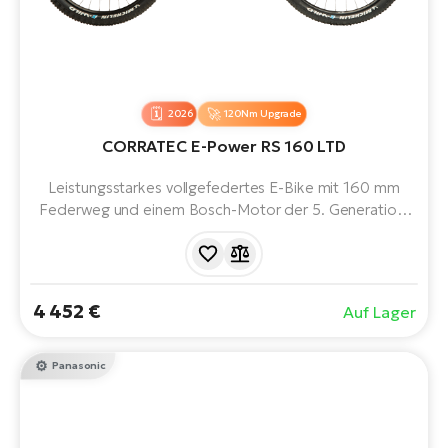
2026
120Nm Upgrade
CORRATEC E-Power RS 160 LTD
Leistungsstarkes vollgefedertes E-Bike mit 160 mm
Federweg und einem Bosch-Motor der 5. Generation.
Es bietet maximale Kontrolle in unwegsamem Gelände,
starke Unterstützung bei Anstiegen und Stabilität bei
Abfahrten. Integrierter Akku, moderne Geometrie und
hochwertige Komponenten. Bewältigt aggressive
4 452 €
Auf Lager
Abfahrten und technische Anstiege mit maximalem
Vertrauen.
Panasonic