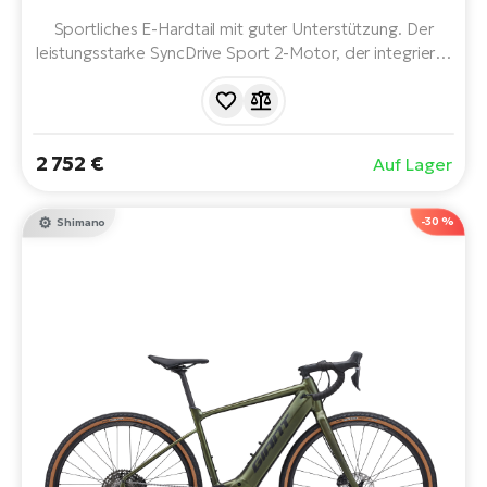
Sportliches E-Hardtail mit guter Unterstützung. Der
leistungsstarke SyncDrive Sport 2-Motor, der integrierte
430-Wh-Akku und die komfortable Geometrie sorgen
für sanfte Unterstützung, souveräne Leistung im Gelände
und eine angenehme Fahrt auf jedem Weg.
2 752 €
Auf Lager
-30 %
Shimano