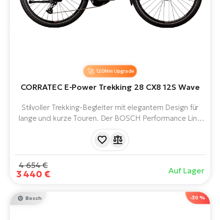
120Nm Upgrade
CORRATEC E-Power Trekking 28 CX8 12S Wave
Stilvoller Trekking-Begleiter mit elegantem Design für
lange und kurze Touren. Der BOSCH Performance Line
CX Smart System-Motor der 5. Generation, der 800-
Wh-Akku, die Federgabel, die 28-Zoll-Laufräder und die
11-Gang-Shimano CUES-Schaltung bringen Sie sicher und
entspannt an Ihr Ziel.
4 654 €
Auf Lager
3 440 €
-30 %
Bosch