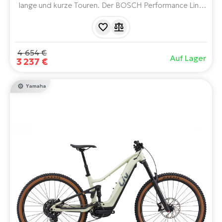
lange und kurze Touren. Der BOSCH Performance Line
CX Smart System-Motor der 5. Generation, der 800-
Wh-Akku, die Federgabel, die 28-Zoll-Laufräder und die
11-Gang-Shimano CUES-Schaltung bringen Sie sicher und
entspannt an Ihr Ziel.
4 654 €
Auf Lager
3 237 €
Yamaha