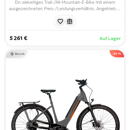
Ein vielseitiges Trail-/All-Mountain-E-Bike mit einem
ausgezeichneten Preis-/Leistungsverhältnis. Angetrieben
durch das neueste Bosch-System, 800 Wh Akku und 12-
Gang-Schaltung. Durchdachte Konstruktion und Design.
150 mm Federweg vorne und hinten. Steigt jede
Steigung hinauf.
5 261 €
Auf Lager
-26 %
Bosch