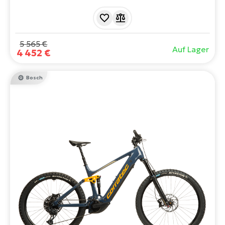
startenden Bosch Performance Line CX Motor und
einem 800 Wh Akku.
5 565 €
Auf Lager
4 452 €
Bosch