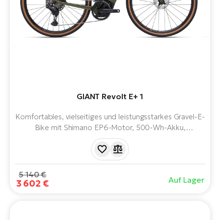
GIANT Revolt E+ 1
Komfortables, vielseitiges und leistungsstarkes Gravel-E-
Bike mit Shimano EP6-Motor, 500-Wh-Akku,
hydraulischen Bremsen und 11 Gängen. Mit der Option,
einen zusätzlichen EnergyPak Plus-Akku für noch mehr
Reichweite zu installieren.
5 140 €
Auf Lager
3 602 €