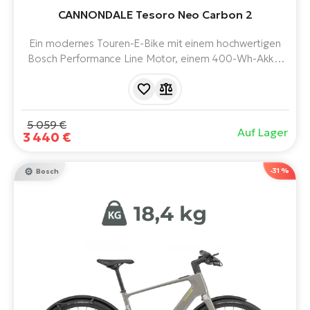
110 Nm (Boost 125 Nm)
CANNONDALE Tesoro Neo Carbon 2
W
E-
Ein modernes Touren-E-Bike mit einem hochwertigen
Bosch Performance Line Motor, einem 400-Wh-Akku,
SRAM S-300 Hydraulikbremsen und SRAM NX Eagle 12-
Gang-Schaltung.
5 059 €
Auf Lager
3 440 €
-31 %
Bosch