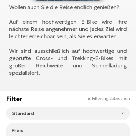
Li
Ta
Di
Bi
Wollen auch Sie die Reise endlich genießen?
Ha
Tr
un
Se
Ap
e-
Tr
Auf einem hochwertigen E-Bike wird Ihre
Sä
E-
nächste Reise angenehmer und jedes Ziel wird
Ko
E-
Tu
Lu
leichter erreichbar sein, als Sie es erwarten.
Ro
Kl
El
Ma
He
SU
Wir sind ausschließlich auf hochwertige und
Mo
E-
E-
geprüfte Cross- und Trekking-E-Bikes mit
Gr
AV
4E
BI
großer Reichweite und Schnellladung
Er
E-
spezialisiert.
We
D
bi
Fa
E-
Bu
Bi
Fi
Filter
Filterung abbrechen
E-
E-
bi
Sc
LA
Ca
TE
E-
Zu
Preis