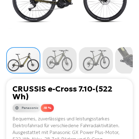
Li
Ta
Di
Bi
Ha
Tr
un
Se
Ap
e-
Tr
Sä
E-
Ko
E-
Tu
Lu
Ro
Kl
El
Ma
He
SU
Mo
E-
E-
Gr
AV
4E
BI
Er
E-
We
D
bi
Fa
E-
CRUSSIS e-Cross 7.10-(522
Bu
Bi
Wh)
Fi
E-
E-
Panasonic
-18 %
bi
Sc
LA
Bequemes, zuverlässiges und leistungsstarkes
Ca
TE
Elektrofahrrad für verschiedene Fahrradaktivitäten.
E-
Zu
Ausgestattet mit Panasonic GX Power Plus-Motor,