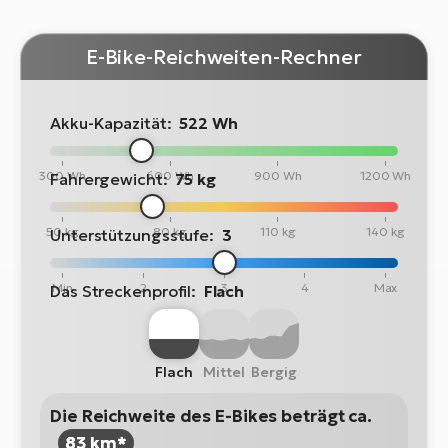
E-Bike-Reichweiten-Rechner
Akku-Kapazität:
522 Wh
300 Wh
600 Wh
900 Wh
1200 Wh
Fahrergewicht:
75 kg
50 kg
80 kg
110 kg
140 kg
Unterstützungsstufe:
3
Min
2
3
4
Max
Das Streckenprofil:
Flach
Flach
Mittel
Bergig
Die Reichweite des E-Bikes beträgt ca.
83 km*