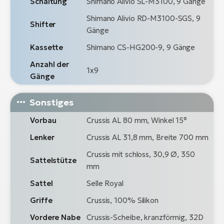
Schaltung
Shimano Alivio SL-M3100, 9 Gänge
Shimano Alivio RD-M3100-SGS, 9
Shifter
Gänge
Kassette
Shimano CS-HG200-9, 9 Gänge
Anzahl der
1x9
Gänge
Sonstiges
Vorbau
Crussis AL 80 mm, Winkel 15°
Lenker
Crussis AL 31,8 mm, Breite 700 mm
Crussis mit schloss, 30,9 Ø, 350
Sattelstütze
mm
Sattel
Selle Royal
Griffe
Crussis, 100% Silikon
Vordere Nabe
Crussis-Scheibe, kranzförmig, 32D