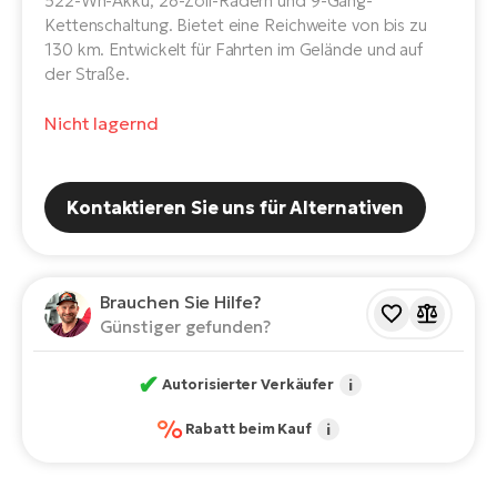
522-Wh-Akku, 28-Zoll-Rädern und 9-Gang-
E-
Po
Kettenschaltung. Bietet eine Reichweite von bis zu
Bi
130 km. Entwickelt für Fahrten im Gelände und auf
Pr
Te
der Straße.
R2
Ke
Nicht lagernd
Bri
E-
bi
Pe
Kontaktieren Sie uns für Alternativen
Co
Ha
E-
St
Te
Brauchen Sie Hilfe?
T
E-
Günstiger gefunden?
Fa
S
✔
Autorisierter Verkäufer
i
Sa
E-
%
Rabatt beim Kauf
i
GP
Ri
Or
E-