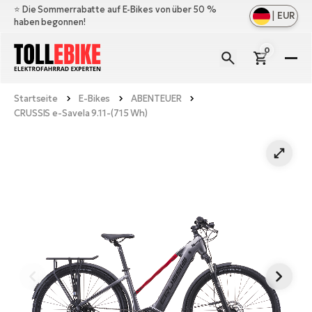
⭐️ Die Sommerrabatte auf E-Bikes von über 50 %
|
EUR
haben begonnen!
0
E-
Bi
Startseite
E-Bikes
ABENTEUER
All
M
CRUSSIS e-Savela 9.11-(715 Wh)
an
All
Zu
Ful
an
E-
All
Er
Cr
M
an
E-
All
Sa
Mo
Be
an
A
E-
Sc
E-
Ba
Üb
Ci
un
Ge
Le
E-
La
Fo
Bi