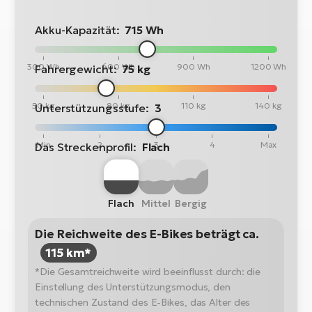
Akku-Kapazität:
715 Wh
300 Wh
600 Wh
900 Wh
1200 Wh
Fahrergewicht:
75 kg
50 kg
80 kg
110 kg
140 kg
Unterstützungsstufe:
3
Min
2
3
4
Max
Das Streckenprofil:
Flach
Flach
Mittel
Bergig
Die Reichweite des E-Bikes beträgt ca.
115 km*
*Die Gesamtreichweite wird beeinflusst durch: die
Einstellung des Unterstützungsmodus, den
technischen Zustand des E-Bikes, das Alter des