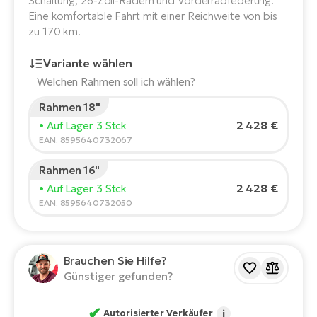
Schaltung, 28-Zoll-Rädern und Vorderradfederung.
E-
Po
Eine komfortable Fahrt mit einer Reichweite von bis
Bi
zu 170 km.
Pr
Te
Variante wählen
R2
Ke
Bri
Welchen Rahmen soll ich wählen?
E-
Rahmen 18"
bi
Pe
Körpergröße des Fahrers:
165
cm
2 428 €
• Auf Lager 3 Stck
150
210
EAN: 8595640732067
Co
Ha
E-
Rahmen 16"
St
Empfohlene Größe
*
:
17 - 18" (M)
2 428 €
• Auf Lager 3 Stck
Te
*Diese Werte sind nur Richtwerte.
EAN: 8595640732050
T
E-
Fa
S
Sa
E-
Brauchen Sie Hilfe?
Günstiger gefunden?
GP
Ri
Or
E-
✔
Autorisierter Verkäufer
i