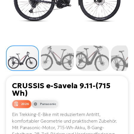
Li
Ta
Di
Bi
Ha
Tr
un
Se
Ap
e-
Tr
Sä
E-
Ko
E-
Tu
Lu
Ro
Kl
El
Ma
He
SU
Mo
E-
E-
Gr
AV
4E
BI
Er
E-
We
D
bi
Fa
E-
CRUSSIS e-Savela 9.11-(715
Bu
Bi
Wh)
Fi
E-
E-
2026
Panasonic
bi
Sc
LA
Ein Trekking-E-Bike mit reduziertem Antritt,
Ca
TE
komfortabler Geometrie und praktischem Zubehör.
E-
Zu
Mit Panasonic-Motor, 715-Wh-Akku, 8-Gang-