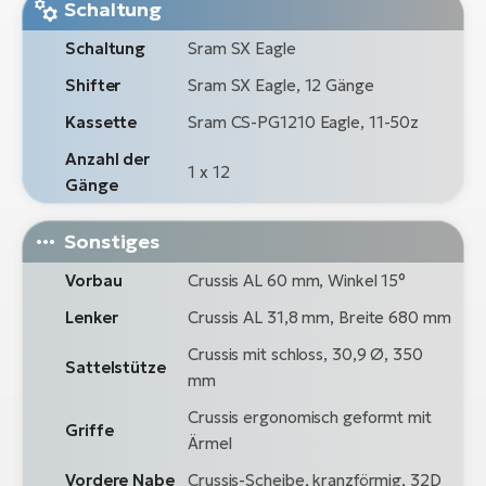
Schaltung
Schaltung
Sram SX Eagle
Shifter
Sram SX Eagle, 12 Gänge
Kassette
Sram CS-PG1210 Eagle, 11-50z
Anzahl der
1 x 12
Gänge
Sonstiges
Vorbau
Crussis AL 60 mm, Winkel 15°
Lenker
Crussis AL 31,8 mm, Breite 680 mm
Crussis mit schloss, 30,9 Ø, 350
Sattelstütze
mm
Crussis ergonomisch geformt mit
Griffe
Ärmel
Vordere Nabe
Crussis-Scheibe, kranzförmig, 32D