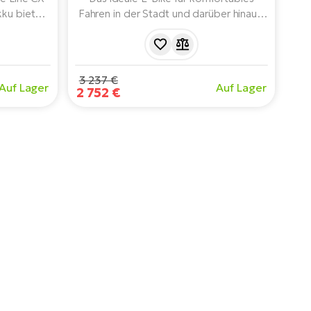
ku bietet
Fahren in der Stadt und darüber hinaus.
mfort und
Es bietet einen leistungsstarken Bosch
e Fahrt in
Performance Line CX Motor der 4.
t mit
Generation, einen 625 Wh Akku, eine
RockShox-
Reichweite von bis zu 150 km und eine
3 237 €
Auf Lager
Auf Lager
gen und
praktische Ausstattung.
2 752 €
e sichere
t.