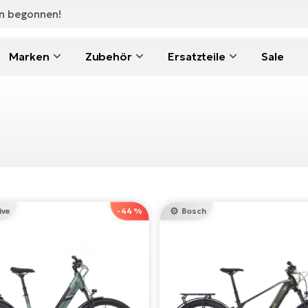
en begonnen!
Marken
Zubehör
Ersatzteile
Sale
ive
-44 %
Bosch