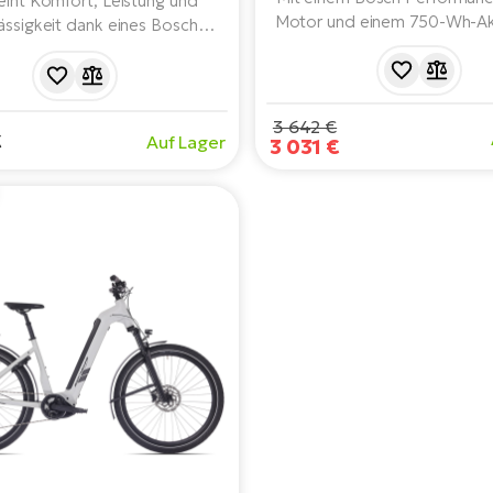
eint Komfort, Leistung und
Motor und einem 750-Wh-Ak
ässigkeit dank eines Bosch
dieses E-bike Leistung, Ko
ce-Motors (65 Nm) und einer
Zuverlässigkeit für die täglich
ität von 625 Wh. Das Fahrrad
der Stadt. Ausgestatte
ualitätskomponenten wie Clarks
Qualitätskomponenten wie 
ikbremsen, WTB-Felgen und
3 642 €
€
Auf Lager
Gabeln, Shimano-Schaltun
3 031 €
sätzlichem Zubehör wie
praktischem Zubehör für ein
utzblechen, integriertem
und komfortable Fahr
äckträger, Ständer oder
tung ausgestattet. Ideal für
 Fahrten und den täglichen
Gebrauch.