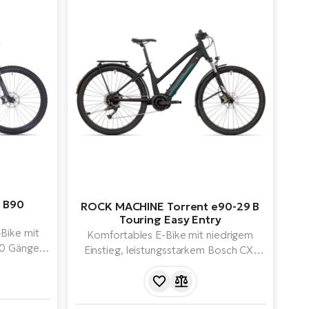
 B90
ROCK MACHINE Torrent e90-29 B
Touring Easy Entry
-Bike mit
Komfortables E-Bike mit niedrigem
0 Gängen,
Einstieg, leistungsstarkem Bosch CX-
BOSCH
Motor (85 Nm) und 625-Wh-Akku für
System der
eine Reichweite von bis zu 150 km. Es
neration)
bietet eine Federgabel, Vier-Kolben-
ku.