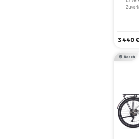
Es ver
Zuverl
Performan
Akkukapaz
ist mit Q
Hydraul
3 440 
zu
Sch
Gep
Bosch
Beleuch
lange