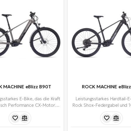
 MACHINE eBlizz B90T
ROCK MACHINE eBlizz
ngsstarkes E-Bike, das die Kraft
Leistungsstarkes Hardtail-E
osch Performance CX-Motors
Rock Shox-Federgabel und 1
), eines 750-Whs-Akkus mit
ausgestattet mit dem 
ßer Reichweite und Top-
Performance Line CX Smart 
ten von Shimano kombiniert.
neuesten Generation (5. Ge
rs Gelände, lange Touren und
und einem 750 Wh Ak