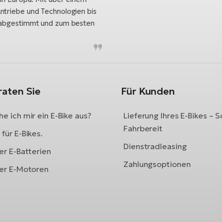
ntriebe und Technologien bis
h abgestimmt und zum besten
raten Sie
Für Kunden
e ich mir ein E-Bike aus?
Lieferung Ihres E-Bikes – S
Fahrbereit
für E-Bikes.
Dienstradleasing
er E-Batterien
Zahlungsoptionen
ber E-Motoren