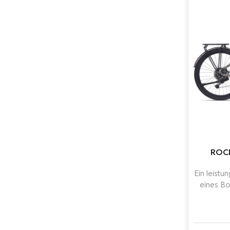
ROCK
Ein leistu
eines B
(85 Nm
gro
Komponen
Ideal fü