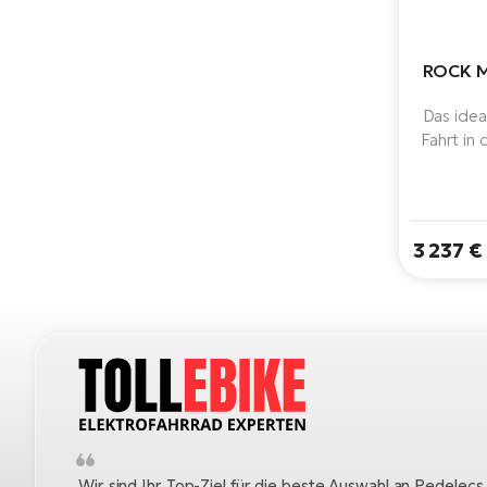
ROCK M
Das idea
Fahrt in
27,
leistun
Line CX M
625-Wh-A
3 237 €
zu 150 k
wie eine
Wir sind Ihr Top-Ziel für die beste Auswahl an Pedelecs