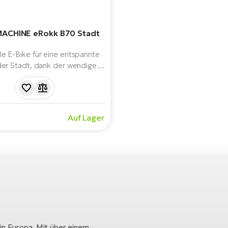
ACHINE eRokk B70 Stadt
le E-Bike für eine entspannte
 der Stadt, dank der wendigen
5" Räder. Es bietet einen
gsstarken Bosch Performance
otor der 4. Generation, einen
kku, eine Reichweite von bis
Auf Lager
m und praktische Funktionen
n Gepäckträger, Schutzbleche
und Beleuchtung.
 in Europa. Mit über einem