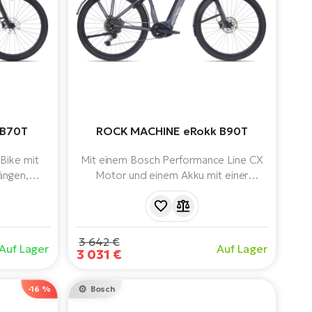
 B70T
ROCK MACHINE eRokk B90T
-Bike mit
Mit einem Bosch Performance Line CX
ängen,
Motor und einem Akku mit einer
BOSCH
Reichweite von bis zu 150 km bietet
t System
dieses Elektrofahrrad Leistung, Komfort
tion (5.
und Zuverlässigkeit für Fahrten in
 Wh Akku.
unwegsamem Gelände. Ausgestattet
3 642 €
Auf Lager
Auf Lager
mit Qualitätskomponenten wie
3 031 €
RockShox-Gabeln, Shimano-
Schaltungen und praktischem Zubehör
-16 %
Bosch
für eine sichere und komfortable Fahrt.