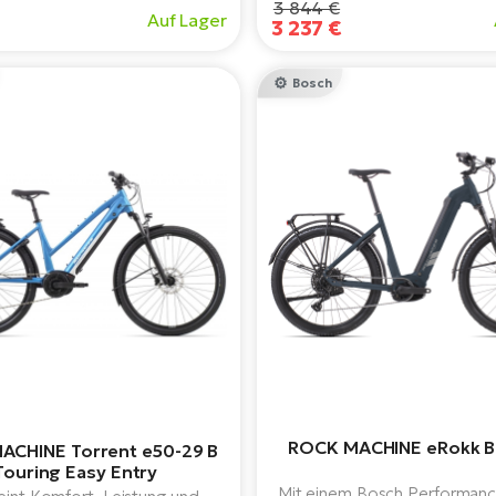
3 844 €
Auf Lager
ag mit maximalem Komfort und
3 237 €
Zuverlässigkeit.
Bosch
ROCK MACHINE eRokk B
ACHINE Torrent e50-29 B
Touring Easy Entry
Mit einem Bosch Performanc