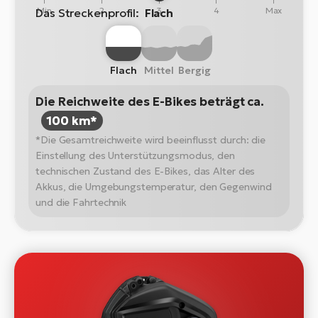
Min
2
3
4
Max
Das Streckenprofil:
Flach
Flach
Mittel
Bergig
Die Reichweite des E-Bikes beträgt ca.
100 km*
*Die Gesamtreichweite wird beeinflusst durch: die
Einstellung des Unterstützungsmodus, den
technischen Zustand des E-Bikes, das Alter des
Akkus, die Umgebungstemperatur, den Gegenwind
und die Fahrtechnik