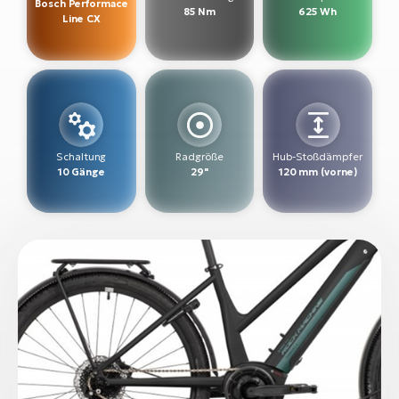
Bosch Performace
85 Nm
625 Wh
Line CX
W
E-
Schaltung
Radgröße
Hub-Stoßdämpfer
10 Gänge
29"
120 mm (vorne)