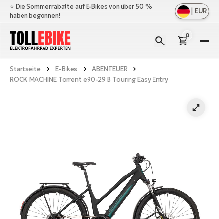
⭐️ Die Sommerrabatte auf E-Bikes von über 50 %
|
EUR
haben begonnen!
0
E-
Bi
Startseite
E-Bikes
ABENTEUER
All
M
ROCK MACHINE Torrent e90-29 B Touring Easy Entry
an
All
Zu
Ful
an
E-
All
Er
Cr
M
an
E-
All
Sa
Mo
Be
an
A
E-
Sc
E-
Ba
Üb
Ci
un
Ge
Le
E-
La
Fo
Bi