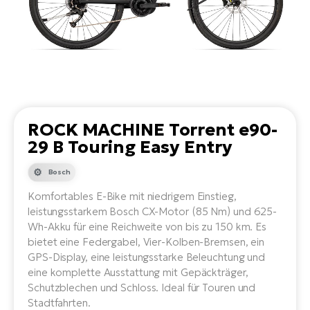
Li
Ta
Di
Bi
Ha
Tr
un
Se
Ap
e-
Tr
Sä
E-
Ko
E-
Tu
Lu
Ro
Kl
El
Ma
He
SU
Mo
E-
ROCK MACHINE Torrent e90-
E-
Gr
29 B Touring Easy Entry
AV
4E
BI
Er
E-
We
Bosch
D
bi
Fa
E-
Komfortables E-Bike mit niedrigem Einstieg,
Bu
Bi
leistungsstarkem Bosch CX-Motor (85 Nm) und 625-
Fi
E-
Wh-Akku für eine Reichweite von bis zu 150 km. Es
E-
bietet eine Federgabel, Vier-Kolben-Bremsen, ein
bi
Sc
GPS-Display, eine leistungsstarke Beleuchtung und
LA
eine komplette Ausstattung mit Gepäckträger,
Ca
TE
Schutzblechen und Schloss. Ideal für Touren und
E-
Zu
Stadtfahrten.