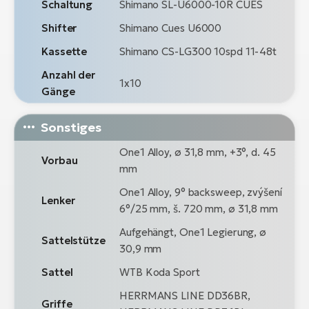
Schaltung
Shimano SL-U6000-10R CUES
Shifter
Shimano Cues U6000
Kassette
Shimano CS-LG300 10spd 11-48t
Anzahl der
1x10
Gänge
Sonstiges
One1 Alloy, ø 31,8 mm, +3°, d. 45
Vorbau
mm
One1 Alloy, 9° backsweep, zvýšení
Lenker
6°/25 mm, š. 720 mm, ø 31,8 mm
Aufgehängt, One1 Legierung, ø
Sattelstütze
30,9 mm
Sattel
WTB Koda Sport
HERRMANS LINE DD36BR,
Griffe