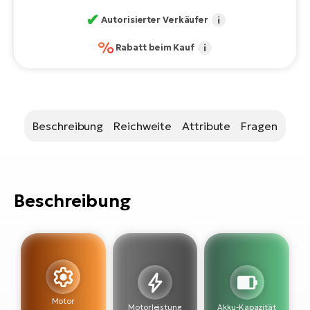
Bi
✔
Autorisierter Verkäufer
i
Sa
%
Rabatt beim Kauf
i
Cr
E-
Bi
Ra
Beschreibung
Reichweite
Attribute
Fragen
E-
A
E-
Beschreibung
BH
Bi
E-
Bi
Mo
Motor
E-
Motorleistung
Akku-Kapazität