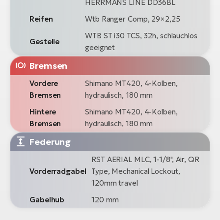
HERRMANS LINE DD36BL
Reifen
Wtb Ranger Comp, 29×2,25
WTB ST i30 TCS, 32h, schlauchlos
Gestelle
geeignet
Bremsen
Vordere
Shimano MT420, 4-Kolben,
Bremsen
hydraulisch, 180 mm
Hintere
Shimano MT420, 4-Kolben,
Bremsen
hydraulisch, 180 mm
Federung
RST AERIAL MLC, 1-1/8", Air, QR
Vorderradgabel
Type, Mechanical Lockout,
120mm travel
Gabelhub
120 mm