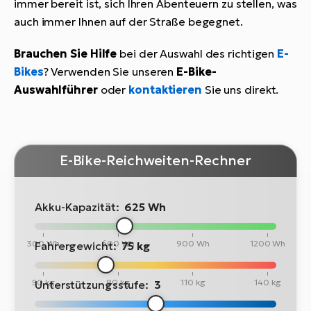
immer bereit ist, sich Ihren Abenteuern zu stellen, was
auch immer Ihnen auf der Straße begegnet.
Brauchen Sie Hilfe
bei der Auswahl des richtigen
E-
Bikes
? Verwenden Sie unseren
E-Bike-
Auswahlführer
oder
kontaktieren
Sie uns direkt.
E-Bike-Reichweiten-Rechner
Akku-Kapazität:
625 Wh
300 Wh
600 Wh
900 Wh
1200 Wh
Fahrergewicht:
75 kg
50 kg
80 kg
110 kg
140 kg
Unterstützungsstufe:
3