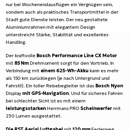
nur bei Wochenendausflügen ein Vergnügen sein,
sondern auch als praktisches Transportmittel in der
Stadt gute Dienste leisten. Der neu gestaltete
Aluminiumrahmen mit elegantem Design
unterstreicht Stärke, Stabilität und exzellentes
Handling.
Der kraftvolle
Bosch Performance Line CX Motor
mit
85 Nm
Drehmoment sorgt für den Vortrieb. In
Verbindung mit
einem 625-Wh-Akku
kann es mehr
als 150 km zurücklegen (je nach Untergrund und
Fahrstil). Ein toller Reisebegleiter ist das
Bosch Nyon
Display
mit GPS-Navigation
. Und für sicheres Fahren
bei schlechter Sicht ist es mit einem
leistungsstarken
Herrmans PRO
Scheinwerfer
mit
230 Lumen ausgestattet.
Die RST Aerial Luftgabel
mit
120 mm
Federweg