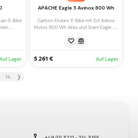
0
APACHE Eagle 3 Avinox 800 Wh
ntain-E-Bike
Carbon Enduro E-Bike mit DJI Avinox
eten
Motor, 800 Wh Akku und Sram Eagle 70
ngetrieben
T-Type Schaltung. Rock Shox 160 mm
stem, 800
Federung und starke SRAM Bremsen.
altung.
d Design.
5 261 €
Auf Lager
Auf Lager
 hinten.
auf.
14
❯
+49 (0) 3221 - 224 3155