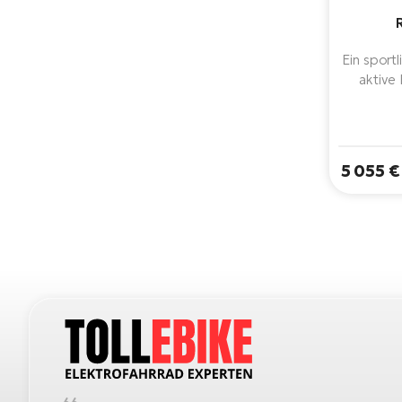
Ein sport
aktive
Waldwe
leistun
Generati
Akku mi
5 055 €
moderne
reibungs
und Vertra
Wahl für