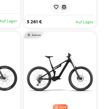
-Lenker-
Nm Motor und 800 Wh Akku bietet
e Line CX
hohen Komfort, Stabilität und Vertrauen
Akku, 150
für Fahrten in der Stadt und längere
 160 mm
Touren abseits des Asphalts.
Auf Lager
5 261 €
Auf Lager
ufräder
 Abfahrten
Avinox
2026