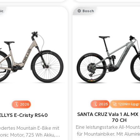
rischer Unterstützung und
und pures Fahrvergnügen br
rachialer Kraft suchen.
werden buchstäblich spüren, w
ic
Bosch
mit dem Terrain verbin
2026
120Nm Upgr
2026
SANTA CRUZ Vala 1 AL MX
ELLYS E-Cristy RS40
70 CH
Eine leistungsstarke All-Moun
edertes Mountain E-Bike mit
für Mountainbiker. Mit Alumi
onic Motor, 725 Wh Akku,