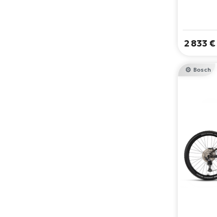
fortschri
Technolog
aus 29"
Reichweit
2 833 €
jedes A
Bosch