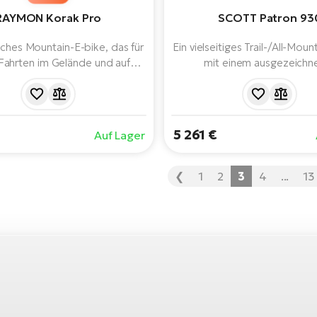
RAYMON Korak Pro
SCOTT Patron 93
liches Mountain-E-bike, das für
Ein vielseitiges Trail-/All-Mou
 Fahrten im Gelände und auf
mit einem ausgezeichn
gen entwickelt wurde. Ein
Preis-/Leistungsverhältnis. A
gsstarker Bosch-Motor der 5.
durch das neueste Bosch-Sy
on, ein integrierter 800-Wh-
Wh Akku und 12-Gang-Sch
t großer Reichweite und eine
Durchdachte Konstruktion un
5 261 €
Auf Lager
 Trail-Geometrie sorgen für
150 mm Federweg vorne und
lose Unterstützung, Stabilität
Steigt jede Steigung hin
uen bei jeder Fahrt. Die ideale
❮
1
2
3
4
...
13
 den anspruchsvollen Fahrer.