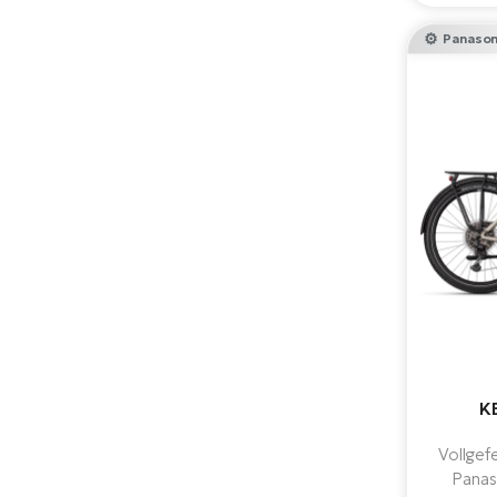
elekt
b
Panason
K
Vollgef
Panas