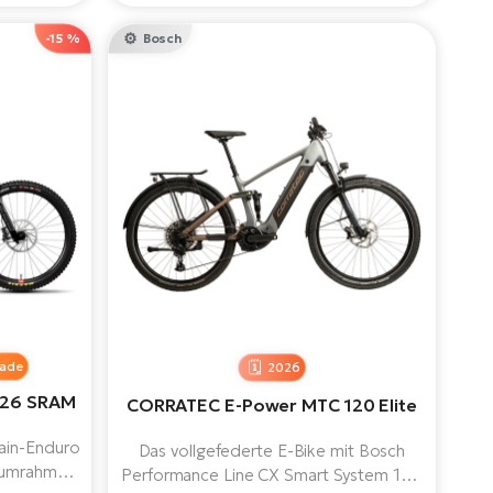
ingt. Sie
Pendeln und Wochenendausflüge auf
ie Sie sich
Radwegen oder leichten Trails.
-15 %
Bosch
den.
ade
2026
 26 SRAM
CORRATEC E-Power MTC 120 Elite
tain-Enduro
Das vollgefederte E-Bike mit Bosch
niumrahmen
Performance Line CX Smart System 100