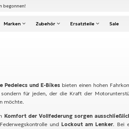
en begonnen!
Marken
Zubehör
Ersatzteile
Sale
e Pedelecs und E-Bikes
bieten einen hohen Fahrkomf
, sondern für jeden, der die Kraft der Motorunterst
en möchte.
en
Komfort der Vollfederung sorgen ausschließlic
 Federwegskontrolle und
Lockout am Lenker
. Bei 