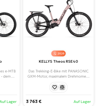
2026
o
KELLYS Theos RSE40
rtes e-MTB
Das Trekking-E-Bike mit PANASONIC
 - dem
GXM-Motor, maximalem Drehmoment
tor seiner
von 100 Nm und 725-Wh-Akku bietet
d 29/27,5"
ein komfortables geometrisches Design,
n. Eine
hydraulische Scheibenbremsen, eine
rk- und
zuverlässige Schaltung und einfache
3 763 €
Auf Lager
Auf Lager
 verstärkt
Handhabung. Ideal für das tägliche