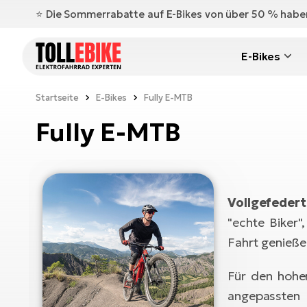
⭐️ Die Sommerrabatte auf E-Bikes von über 50 % hab
E-Bikes
Startseite
E-Bikes
Fully E-MTB
Fully E-MTB
Vollgefedert
"echte Biker"
Fahrt genieß
Für den hoh
angepassten