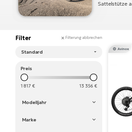
Sattelstütze 
Filter
Filterung abbrechen
Avinox
Preis
1 817
€
13 356
€
Modelljahr
2026
Marke
2025
Crussis
2024