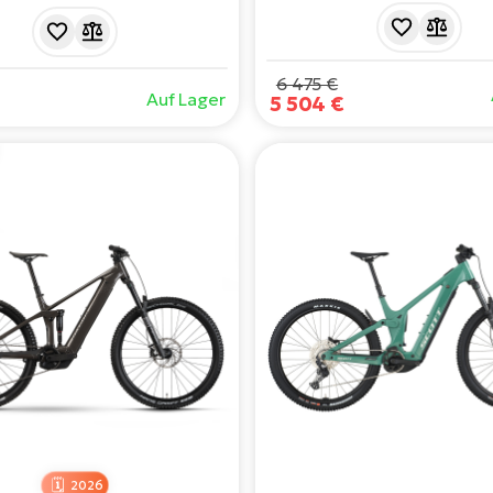
mit fortschrittlicher VPP 4
ttlicher Federung und moderner
Federung, Bosch Performanc
ie. Mullet - eine Kombination
Motor (85 Nm) und 600 Wh 
 und 27,5" Rädern. Mit einer
mm Federweg hinten und
e von bis zu 180 km. Bereit für
6 475 €
Auf Lager
vorne. Gemischte (MX) La
5 504 €
benteuer. Kann das härteste
verbessern das Handling auf
Gelände bewältigen.
und Trails.
2026