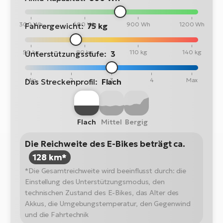
300 Wh
600 Wh
900 Wh
1200 Wh
Fahrergewicht:
75 kg
50 kg
80 kg
110 kg
140 kg
Unterstützungsstufe:
3
Min
2
3
4
Max
Das Streckenprofil:
Flach
Flach
Mittel
Bergig
Die Reichweite des E-Bikes beträgt ca.
128 km*
*Die Gesamtreichweite wird beeinflusst durch: die
Einstellung des Unterstützungsmodus, den
technischen Zustand des E-Bikes, das Alter des
Akkus, die Umgebungstemperatur, den Gegenwind
und die Fahrtechnik