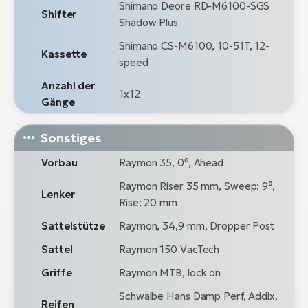
Shimano Deore RD-M6100-SGS
Shifter
Shadow Plus
Shimano CS-M6100, 10-51T, 12-
Kassette
speed
Anzahl der
1x12
Gänge
Sonstiges
Vorbau
Raymon 35, 0°, Ahead
Raymon Riser 35 mm, Sweep: 9°,
Lenker
Rise: 20 mm
Sattelstütze
Raymon, 34,9 mm, Dropper Post
Sattel
Raymon 150 VacTech
Griffe
Raymon MTB, lock on
Schwalbe Hans Damp Perf, Addix,
Reifen