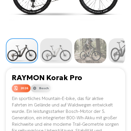
Li
Ta
Di
Bi
Ha
Tr
un
Se
Ap
e-
Tr
Sä
E-
Ko
E-
Tu
Lu
Ro
Kl
El
Ma
He
SU
Mo
E-
E-
Gr
AV
4E
BI
Er
E-
We
D
bi
RAYMON Korak Pro
Fa
E-
Bu
Bi
2026
Bosch
Fi
E-
Ein sportliches Mountain-E-bike, das für aktive
E-
bi
Sc
Fahrten im Gelände und auf Waldwegen entwickelt
LA
wurde. Ein leistungsstarker Bosch-Motor der 5.
Ca
TE
Generation, ein integrierter 800-Wh-Akku mit großer
E-
Reichweite und eine moderne Trail-Geometrie sorgen
Zu
für reibungslose Unterstützung, Stabilität und