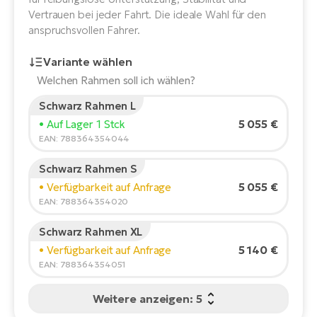
E-
Vertrauen bei jeder Fahrt. Die ideale Wahl für den
Po
Bi
anspruchsvollen Fahrer.
Pr
Te
Variante wählen
R2
Ke
Welchen Rahmen soll ich wählen?
Bri
E-
Schwarz Rahmen L
bi
Pe
Körpergröße des Fahrers:
165
cm
5 055 €
• Auf Lager 1 Stck
150
210
EAN: 788364354044
Co
Ha
E-
Schwarz Rahmen S
St
Empfohlene Größe
*
:
17 - 18" (M)
5 055 €
• Verfügbarkeit auf Anfrage
Te
*Diese Werte sind nur Richtwerte.
EAN: 788364354020
T
E-
Fa
Schwarz Rahmen XL
S
5 140 €
• Verfügbarkeit auf Anfrage
Sa
E-
EAN: 788364354051
GP
Ri
Weitere anzeigen: 5
Or
E-