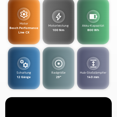
W
E-
Motor
Motorleistung
Akku-Kapazität
Bosch Performance
100 Nm
800 Wh
Line CX
Schaltung
Radgröße
Hub-Stoßdämpfer
12 Gänge
29"
140 mm