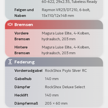
60-622, 29x2.35, Tubeless Ready
Felgen und
Raymon VR23/DT210, 6-bolt,
Naben
15x110/12x148 mm
Bremsen
Vordere
Magura Luise Elite, 4-Kolben,
Bremsen
hydraulisch, 203 mm
Hintere
Magura Luise Elite, 4-Kolben,
Bremsen
hydraulisch, 203 mm
Federung
Vorderradgabel
RockShox Psylo Silver RC
Gabelhub
140 mm
Dämpfer
RockShox Deluxe Select
Hecklift
140 mm
Dämpfermaß
205 × 60 mm