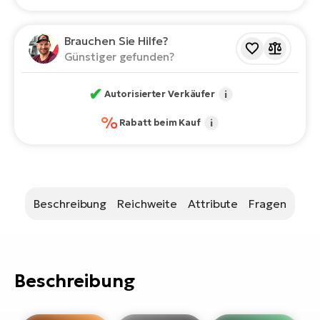
Bi
Sa
Brauchen Sie Hilfe?
Cr
Günstiger gefunden?
E-
Bi
✔
Autorisierter Verkäufer
i
Ra
%
Rabatt beim Kauf
i
E-
A
E-
Beschreibung
Reichweite
Attribute
Fragen
BH
Bi
E-
Bi
Beschreibung
Mo
E-