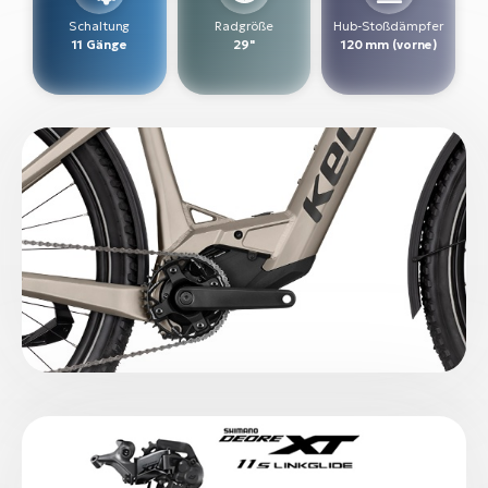
Schaltung
Radgröße
Hub-Stoßdämpfer
W
11 Gänge
29"
120 mm (vorne)
E-