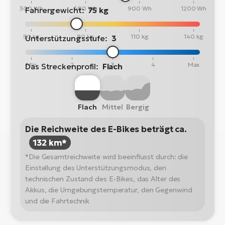
300 Wh
600 Wh
900 Wh
1200 Wh
Fahrergewicht:
75 kg
50 kg
80 kg
110 kg
140 kg
Unterstützungsstufe:
3
Min
2
3
4
Max
Das Streckenprofil:
Flach
Flach
Mittel
Bergig
Die Reichweite des E-Bikes beträgt ca.
132 km*
*Die Gesamtreichweite wird beeinflusst durch: die
Einstellung des Unterstützungsmodus, den
technischen Zustand des E-Bikes, das Alter des
Akkus, die Umgebungstemperatur, den Gegenwind
und die Fahrtechnik