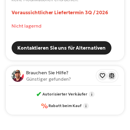
E-
Po
Bi
Voraussichtlicher Liefertermin 3Q / 2026
Pr
Te
Nicht lagernd
R2
Ke
Bri
E-
bi
Pe
Kontaktieren Sie uns für Alternativen
Co
Ha
E-
St
Brauchen Sie Hilfe?
Te
Günstiger gefunden?
T
E-
Fa
✔
Autorisierter Verkäufer
i
S
Sa
E-
%
Rabatt beim Kauf
i
GP
Ri
Or
E-