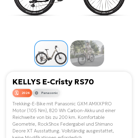
Li
Ta
Di
Bi
Ha
Tr
un
Se
Ap
e-
Tr
Sä
E-
Ko
E-
Tu
Lu
Ro
Kl
El
Ma
He
SU
Mo
E-
E-
Gr
AV
4E
BI
Er
E-
We
D
bi
KELLYS E-Cristy RS70
Fa
E-
Bu
Bi
2026
Panasonic
Fi
E-
Trekking-E-Bike mit Panasonic GXM AMXXPRO
E-
bi
Sc
Motor (105 Nm), 820 Wh Carbon-Akku und einer
LA
Reichweite von bis zu 200 km. Komfortable
Ca
TE
Geometrie, RockShox Federgabel und Shimano
E-
Deore XT Ausstattung. Vollständig ausgestattet,
Zu
keine Modifikationen erforderlich.