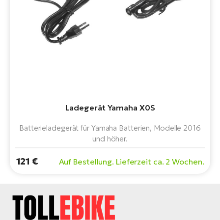
Bi
Sa
Cr
E-
Bi
Ra
E-
Ladegerät Yamaha X0S
A
E-
Batterieladegerät für Yamaha Batterien, Modelle 2016
und höher.
BH
Bi
121 €
Auf Bestellung. Lieferzeit ca. 2 Wochen.
E-
Bi
Mo
E-