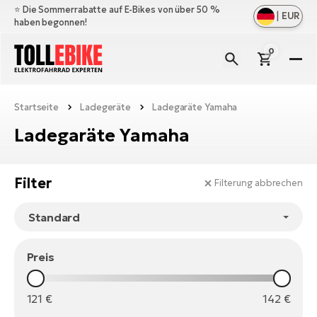
⭐️ Die Sommerrabatte auf E-Bikes von über 50 %
|
EUR
haben begonnen!
0
E-
Bi
Startseite
Ladegeräte
Ladegaräte Yamaha
All
M
an
Ladegaräte Yamaha
All
Zu
Ful
an
E-
All
Er
Filter
Filterung abbrechen
Cr
M
an
E-
All
Sa
Mo
Be
an
A
E-
Preis
Sc
E-
Ba
Üb
Ci
un
Ge
Le
E-
La
121
€
142
€
Fo
Bi