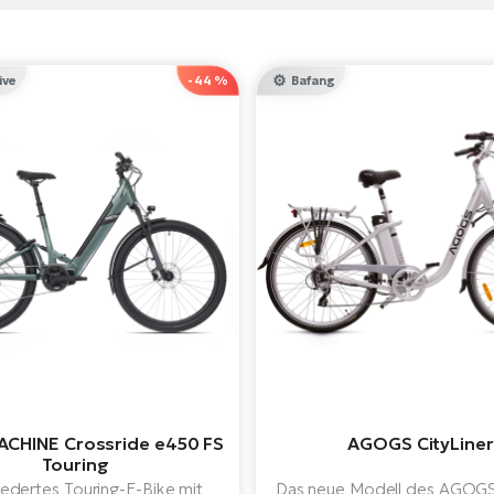
ive
-44 %
Bafang
CHINE Crossride e450 FS
AGOGS CityLiner
Touring
federtes Touring-E-Bike mit
Das neue Modell des AGOGS 