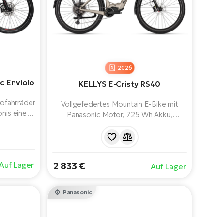
2026
c Enviolo
KELLYS E-Cristy RS40
rofahrräder
Vollgefedertes Mountain E-Bike mit
bnis einer
Panasonic Motor, 725 Wh Akku,
eit und
fortschrittlicher Federung und moderner
BOSCH
Technologie. Mullet - eine Kombination
einem 625-
aus 29" und 27,5" Rädern. Mit einer
olo-
Reichweite von bis zu 180 km. Bereit für
Auf Lager
2 833 €
Auf Lager
 es
jedes Abenteuer. Kann das härteste
ng,
Gelände bewältigen.
es Design.
Panasonic