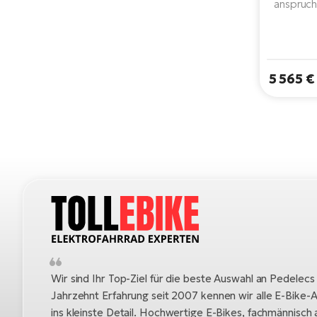
anspruch
mit 
Perform
Motor de
Wh-Ak
5 565 €
Rahmen f
einer Ges
zu 180 kg 
dem 
Wir sind Ihr Top-Ziel für die beste Auswahl an Pedelecs
Jahrzehnt Erfahrung seit 2007 kennen wir alle E-Bike-A
ins kleinste Detail. Hochwertige E-Bikes, fachmännisc