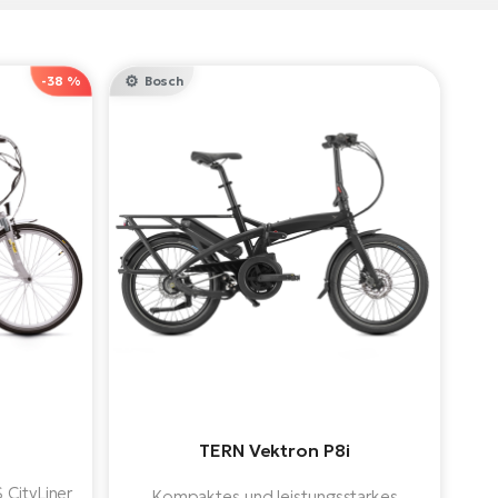
-38 %
Bosch
TERN Vektron P8i
CityLiner
Kompaktes und leistungsstarkes