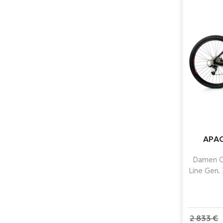
APAC
Damen Cr
Line Gen. 
500 Wh
Purion 
modernen
mit Shi
2 833 €