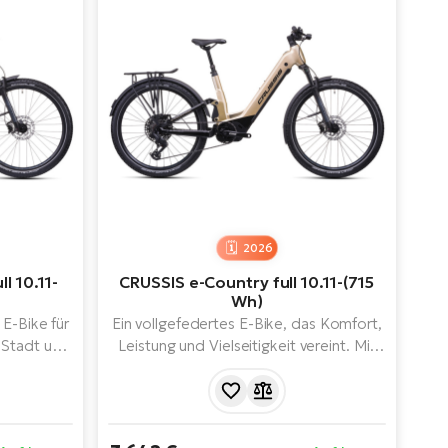
2026
l 10.11-
CRUSSIS e-Country full 10.11-(715
Wh)
E-Bike für
Ein vollgefedertes E-Bike, das Komfort,
r Stadt und
Leistung und Vielseitigkeit vereint. Mit
kombiniert
dem leistungsstarken PANASONIC-
odernes
Motor, dem 715-Wh-Akku, den
sstarken
Shimano-Bremsen und der
 715-Wh-
hochwertigen Federung kommt es