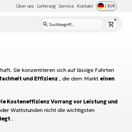
Über uns
Lieferung
Service
Kontakt
|
EUR
0
ft. Sie konzentrieren sich auf lässige Fahrten
fachheit und Effizienz
, die dem Markt
einen
ie Kosteneffizienz Vorrang vor Leistung und
der Wattstunden nicht die wichtigsten
legt
.