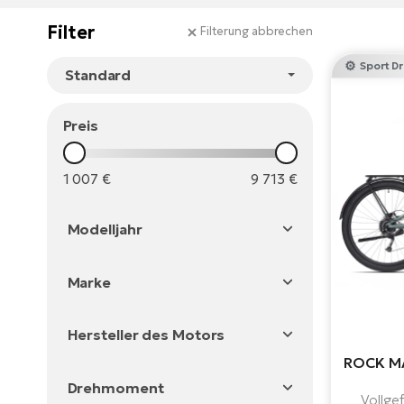
Filter
Filterung abbrechen
Sport Dr
Preis
1 007
€
9 713
€
Modelljahr
2026
Marke
2025
Agogs
2024
Hersteller des Motors
Crussis
2023
ROCK MA
Bosch
Leader Fox
Drehmoment
Bafang
Apache
Vollge