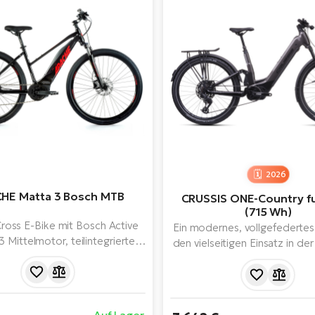
2026
HE Matta 3 Bosch MTB
CRUSSIS ONE-Country ful
(715 Wh)
oss E-Bike mit Bosch Active
Ein modernes, vollgefedertes 
3 Mittelmotor, teilintegriertem
den vielseitigen Einsatz in de
 Akku und übersichtlichem
auf leichterem Gelände. Es 
Display. Aufgebaut auf einem
Komfort, Stabilität und m
 Rahmen auf 28"-Laufrädern
Design. Mit seinem leistung
mano-Kettenschaltung und -
Panasonic-Motor und dem