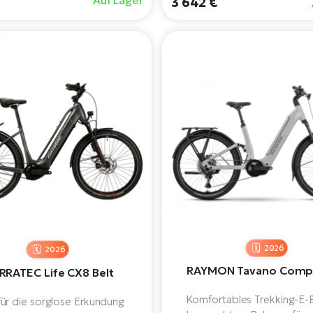
Auf Lager
3 642 €
Bremsen.
Akku ist es sowohl in der Sta
im Gelände einsetzbar, egal o
Ausflug machen oder zur Arbe
2026
2026
RAYMON Tavano Comp
RATEC Life CX8 Belt
Komfortables Trekking-E-B
für die sorglose Erkundung