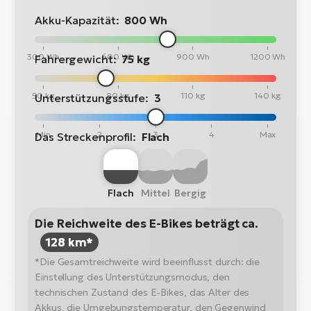
Akku-Kapazität:
800 Wh
300 Wh
600 Wh
900 Wh
1200 Wh
Fahrergewicht:
75 kg
50 kg
80 kg
110 kg
140 kg
Unterstützungsstufe:
3
Min
2
3
4
Max
Das Streckenprofil:
Flach
Flach
Mittel
Bergig
Die Reichweite des E-Bikes beträgt ca.
128 km*
*Die Gesamtreichweite wird beeinflusst durch: die
Einstellung des Unterstützungsmodus, den
technischen Zustand des E-Bikes, das Alter des
Akkus, die Umgebungstemperatur, den Gegenwind