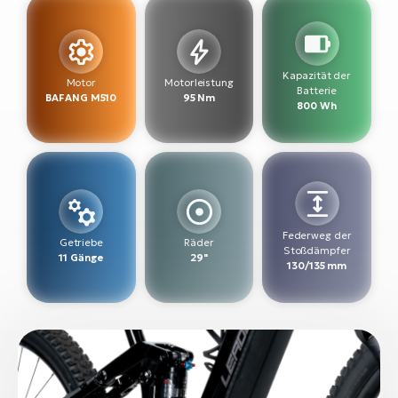
W
E-
Kapazität der
Motor
Motorleistung
Batterie
BAFANG M510
95 Nm
800 Wh
Federweg der
Getriebe
Räder
Stoßdämpfer
11 Gänge
29"
130/135 mm