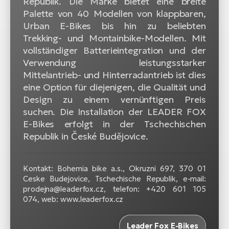
Republik. Die Marke bietet eine breite
Palette von 40 Modellen von klappbaren,
Urban E-Bikes bis hin zu beliebten
Trekking- und Montainbike-Modellen. Mit
vollständiger Batterieintegration und der
Verwendung leistungsstarker
Mittelantrieb- und Hinterradantrieb ist dies
eine Option für diejenigen, die Qualität und
Design zu einem vernünftigen Preis
suchen. Die Installation der LEADER FOX
E-Bikes erfolgt in der Tschechischen
Republik in České Budějovice.
Kontakt: Bohemia bike a.s., Okruzni 697, 370 01
Ceske Budejovice, Tschechische Republik, e-mail:
prodejna@leaderfox.cz, telefon: +420 601 105
074, web: www.leaderfox.cz
Leader Fox E-Bikes