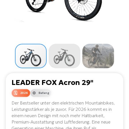
Li
Ta
Di
Bi
Ha
Tr
un
Se
Ap
e-
Tr
Sä
E-
Ko
E-
Tu
Lu
Ro
Kl
El
Ma
He
SU
Mo
E-
E-
Gr
AV
4E
BI
Er
E-
We
D
bi
Fa
E-
LEADER FOX Acron 29"
Bu
Bi
Fi
2026
Bafang
E-
E-
bi
Der Bestseller unter den elektrischen Mountainbikes.
Sc
LA
Leistungsstärker als je zuvor. Für 2026 kommt es in
Ca
einem neuen Design mit noch mehr Haltbarkeit,
TE
E-
Premium-Ausstattung und Luftfederung. Eine neue
Zu
Generation einer Maschine, die ihren Ruf als