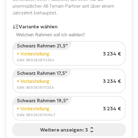
E-
unermüdlicher All-Terrain-Partner seit über einem
Po
Bi
Jahrzehnt behauptet.
Pr
Te
Variante wählen
R2
Ke
Welchen Rahmen soll ich wählen?
Bri
E-
Schwarz Rahmen 21,5"
bi
Pe
Körpergröße des Fahrers:
165
cm
3 234 €
• Vorbestellung
150
210
EAN: 8592826112354
Co
Ha
E-
Schwarz Rahmen 17,5"
St
Empfohlene Größe
*
:
17 - 18" (M)
3 234 €
• Vorbestellung
Te
*Diese Werte sind nur Richtwerte.
EAN: 8592826111333
T
E-
Fa
Schwarz Rahmen 19,5"
S
3 234 €
• Vorbestellung
Sa
E-
EAN: 8592826110947
GP
Ri
Weitere anzeigen: 3
Or
E-