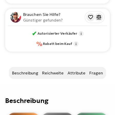
Bi
Sa
Brauchen Sie Hilfe?
Cr
Günstiger gefunden?
E-
Bi
✔
Autorisierter Verkäufer
i
Ra
%
Rabatt beim Kauf
i
E-
A
E-
Beschreibung
Reichweite
Attribute
Fragen
BH
Bi
E-
Bi
Beschreibung
Mo
E-