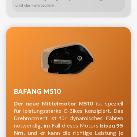
und die Fahrtechnik
BAFANG M510
Der neue Mittelmotor M510
ist speziell
für leistungsstarke E-Bikes konzipiert. Das
Drehmoment ist für dynamisches Fahren
notwendig, im Fall dieses Motors
bis zu 95
Nm
, und er kann die richtige Leistung je