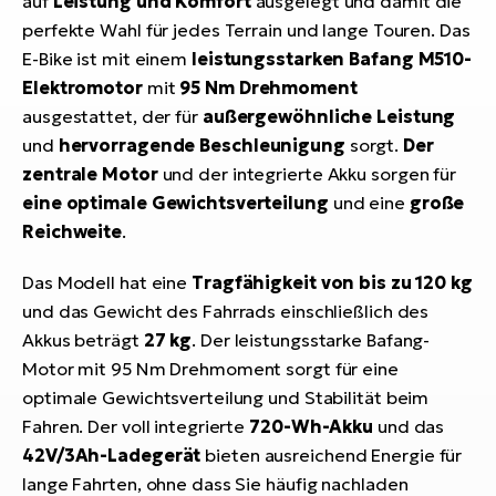
auf
Leistung und Komfort
ausgelegt und damit die
perfekte Wahl für jedes Terrain und lange Touren. Das
E-Bike ist mit einem
leistungsstarken Bafang M510-
Elektromotor
mit
95 Nm Drehmoment
ausgestattet, der für
außergewöhnliche Leistung
und
hervorragende Beschleunigung
sorgt.
Der
zentrale Motor
und der integrierte Akku sorgen für
eine optimale Gewichtsverteilung
und eine
große
Reichweite
.
Das Modell hat eine
Tragfähigkeit von bis zu 120 kg
und das Gewicht des Fahrrads einschließlich des
Akkus beträgt
27 kg
. Der leistungsstarke Bafang-
Motor mit 95 Nm Drehmoment sorgt für eine
optimale Gewichtsverteilung und Stabilität beim
Fahren. Der voll integrierte
720-Wh-Akku
und das
42V/3Ah-Ladegerät
bieten ausreichend Energie für
lange Fahrten, ohne dass Sie häufig nachladen