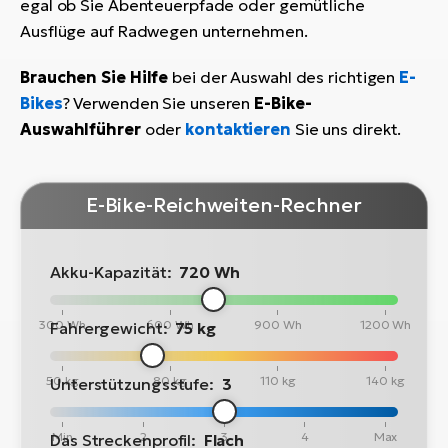
egal ob Sie Abenteuerpfade oder gemütliche
Ausflüge auf Radwegen unternehmen.
Brauchen Sie Hilfe
bei der Auswahl des richtigen
E-
Bikes
? Verwenden Sie unseren
E-Bike-
Auswahlführer
oder
kontaktieren
Sie uns direkt.
E-Bike-Reichweiten-Rechner
Akku-Kapazität:
720 Wh
300 Wh
600 Wh
900 Wh
1200 Wh
Fahrergewicht:
75 kg
50 kg
80 kg
110 kg
140 kg
Unterstützungsstufe:
3
Min
2
3
4
Max
Das Streckenprofil:
Flach