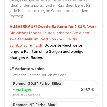
Design werden Sie sich auf jeder Fahrt wohlfühlen.
E-
Po
Ideal für den anspruchsvollen Radfahrer, bereit für
Bi
jede Herausforderung im Gelände oder auf dem
Pr
Te
Radweg.
R2
Ke
AUSVERKAUF! Zweite Batterie für 1 EUR.
Wenn
Bri
E-
Sie dieses Modell kaufen, erhalten Sie einen
bi
Pe
zweiten Akku im Wert von 736 EUR für
symbolische 1 EUR.
Doppelte Reichweite,
Co
Ha
längere Fahrten ohne Sorgen und weniger
E-
häufiges Aufladen.
St
Te
Variante wählen
T
E-
Welchen Rahmen soll ich wählen?
Fa
S
Rahmen 20,5", Farbe: Silber
Sa
E-
Körpergröße des Fahrers:
165
cm
2 137 €
• Auf Lager
150
210
EAN: 8592826103154
GP
Ri
Or
E-
Rahmen 19", Farbe: Blau