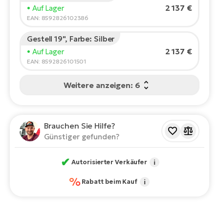
Bi
Empfohlene Größe
*
:
17 - 18" (M)
2 137 €
• Auf Lager
*Diese Werte sind nur Richtwerte.
EAN: 8592826102386
Sa
Cr
Gestell 19", Farbe: Silber
E-
2 137 €
• Auf Lager
Bi
EAN: 8592826101501
Ra
Weitere anzeigen: 6
E-
A
E-
Brauchen Sie Hilfe?
Günstiger gefunden?
BH
Bi
✔
Autorisierter Verkäufer
i
E-
%
Bi
Rabatt beim Kauf
i
Mo
E-