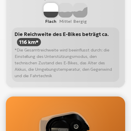
Flach
Mittel
Bergig
Die Reichweite des E-Bikes beträgt ca.
116 km*
*Die Gesamtreichweite wird beeinflusst durch: die
Einstellung des Unterstützungsmodus, den
technischen Zustand des E-Bikes, das Alter des
Akkus, die Umgebungstemperatur, den Gegenwind
und die Fahrtechnik