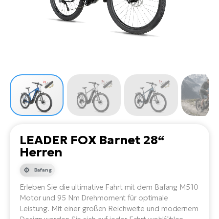
Li
Ta
Di
Bi
Ha
Tr
un
Se
Ap
e-
Tr
Sä
E-
Ko
E-
Tu
Lu
Ro
Kl
El
Ma
He
SU
Mo
E-
E-
Gr
AV
4E
BI
Er
E-
We
D
bi
Fa
E-
LEADER FOX Barnet 28“
Bu
Bi
Herren
Fi
E-
E-
Bafang
bi
Sc
LA
Erleben Sie die ultimative Fahrt mit dem Bafang M510
Ca
TE
Motor und 95 Nm Drehmoment für optimale
E-
Zu
Leistung. Mit einer großen Reichweite und modernem