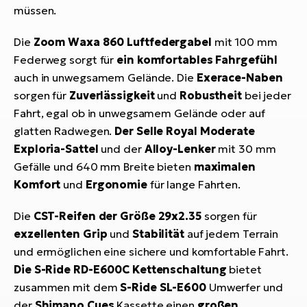
müssen.
Die
Zoom Waxa 860 Luftfedergabel
mit 100 mm
Federweg sorgt für
ein komfortables Fahrgefühl
auch in unwegsamem Gelände. Die
Exerace-Naben
sorgen für
Zuverlässigkeit
und
Robustheit
bei jeder
Fahrt, egal ob in unwegsamem Gelände oder auf
glatten Radwegen.
Der Selle Royal Moderate
Exploria-Sattel
und der
Alloy-Lenker
mit 30 mm
Gefälle und 640 mm Breite bieten
maximalen
Komfort
und
Ergonomie
für lange Fahrten.
Die
CST-Reifen der Größe 29x2.35
sorgen für
exzellenten Grip
und
Stabilität
auf jedem Terrain
und ermöglichen eine sichere und komfortable Fahrt.
Die S-Ride RD-E600C Kettenschaltung
bietet
zusammen mit dem
S-Ride SL-E600
Umwerfer und
der
Shimano Cues
Kassette einen
großen