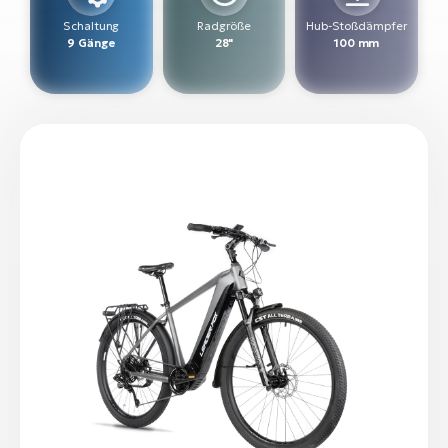
Schaltung
Radgröße
Hub-Stoßdämpfer
9 Gänge
28"
100 mm