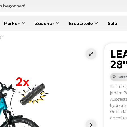
en begonnen!
Marken
Zubehör
Ersatzteile
Sale
8"
LE
28
Bafa
Ein intel
jedem Pe
Ausgest
hydrauli
Gepäcktr
ebenfalls