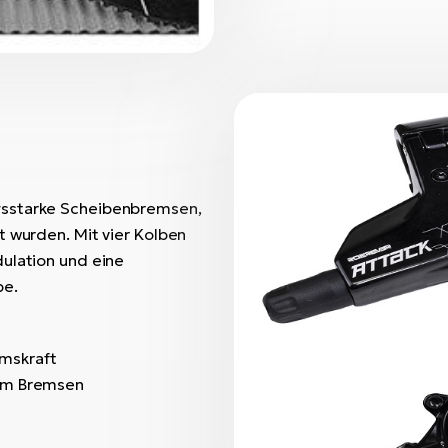
gsstarke Scheibenbremsen,
t wurden. Mit vier Kolben
dulation und eine
be.
emskraft
gem Bremsen