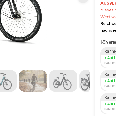
AUSVERK
dieses 
Wert vo
Reichwe
häufige
Vari
Rahme
Körpe
• Auf 
150
EAN: 8
Rahme
Empf
• Auf 
*Diese 
EAN: 8
Rahme
• Auf 
EAN: 8