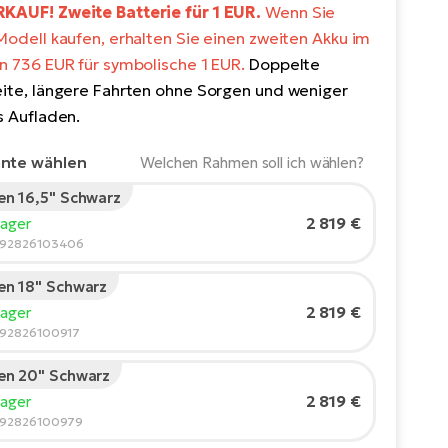
AUF! Zweite Batterie für 1 EUR.
Wenn Sie
Modell kaufen, erhalten Sie einen zweiten Akku im
n 736 EUR für symbolische 1 EUR.
Doppelte
ite, längere Fahrten ohne Sorgen und weniger
s Aufladen.
ante wählen
Welchen Rahmen soll ich wählen?
n 16,5" Schwarz
rgröße des Fahrers:
165
cm
2 819 €
Lager
210
592826103406
n 18" Schwarz
ohlene Größe
*
:
17 - 18" (M)
2 819 €
Lager
Werte sind nur Richtwerte.
592826100917
n 20" Schwarz
2 819 €
Lager
592826100979