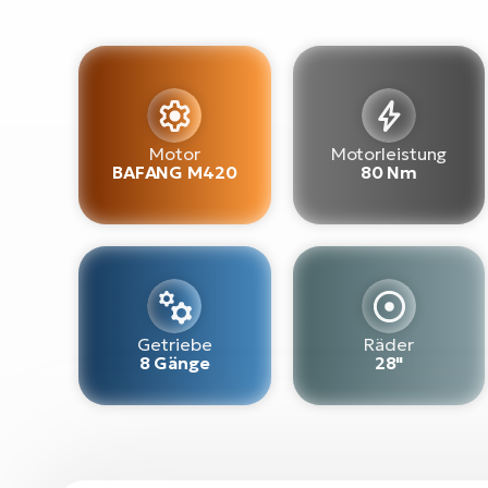
Motor
Motorleistung
BAFANG M420
80 Nm
Getriebe
Räder
8 Gänge
28"