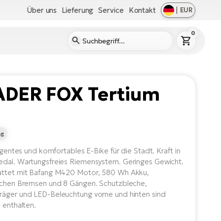
Über uns
Lieferung
Service
Kontakt
|
EUR
0
ADER FOX Tertium
"
ng
ligentes und komfortables E-Bike für die Stadt. Kraft in
dal. Wartungsfreies Riemensystem. Geringes Gewicht.
attet mit Bafang M420 Motor, 580 Wh Akku,
schen Bremsen und 8 Gängen. Schutzbleche,
äger und LED-Beleuchtung vorne und hinten sind
 enthalten.