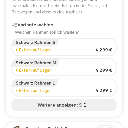
E-
maximalen Komfort beim Fahren in der Stadt, auf
Po
Bi
Radwegen und abseits des Asphalts.
Pr
Te
Variante wählen
R2
Ke
Welchen Rahmen soll ich wählen?
Bri
E-
Schwarz Rahmen S
bi
Pe
Körpergröße des Fahrers:
165
cm
4 299 €
• Extern auf Lager
150
210
Co
Ha
Schwarz Rahmen M
E-
4 299 €
• Extern auf Lager
St
Empfohlene Größe
*
:
17 - 18" (M)
Te
*Diese Werte sind nur Richtwerte.
Schwarz Rahmen L
T
E-
Fa
4 299 €
• Extern auf Lager
S
Sa
E-
Weitere anzeigen: 5
GP
Ri
Or
E-