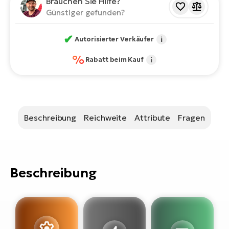
Brauchen Sie Hilfe?
Bi
Günstiger gefunden?
Sa
Cr
✔
Autorisierter Verkäufer
i
E-
%
Rabatt beim Kauf
i
Bi
Ra
E-
Beschreibung
Reichweite
Attribute
Fragen
A
E-
BH
Bi
Beschreibung
E-
Bi
Mo
E-