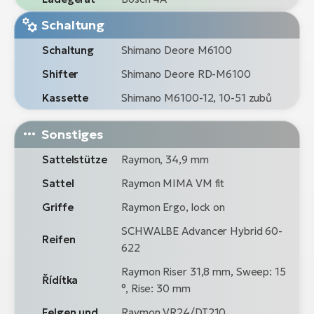
Schaltung
Schaltung
Shimano Deore M6100
Shifter
Shimano Deore RD-M6100
Kassette
Shimano M6100-12, 10-51 zubů
Sonstiges
Sattelstütze
Raymon, 34,9 mm
Sattel
Raymon MIMA VM fit
Griffe
Raymon Ergo, lock on
SCHWALBE Advancer Hybrid 60-
Reifen
622
Raymon Riser 31,8 mm, Sweep: 15
Řídítka
°, Rise: 30 mm
Felgen und
Raymon VR24/DT210,