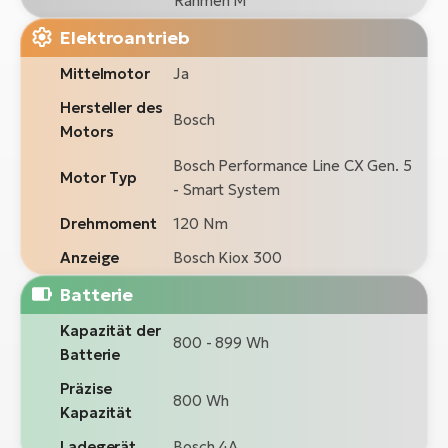
Rahmen M
Elektroantrieb
Mittelmotor
Ja
Hersteller des
Bosch
Motors
Bosch Performance Line CX Gen. 5
Motor Typ
- Smart System
Drehmoment
120 Nm
Anzeige
Bosch Kiox 300
Batterie
Kapazität der
800 - 899 Wh
Batterie
Präzise
800 Wh
Kapazität
Ladegerät
Bosch 4A