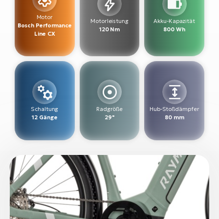
W
Motor
Motorleistung
Akku-Kapazität
Bosch Performance
E-
120 Nm
800 Wh
Line CX
Schaltung
Radgröße
Hub-Stoßdämpfer
12 Gänge
29"
80 mm