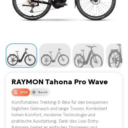
Li
Ta
Di
Bi
Ha
Tr
un
Se
Ap
e-
Tr
Sä
E-
Ko
E-
Tu
Lu
Ro
Kl
El
Ma
He
SU
Mo
E-
E-
Gr
AV
4E
BI
Er
E-
We
D
bi
Fa
E-
RAYMON Tahona Pro Wave
Bu
Bi
Fi
2026
Bosch
E-
E-
bi
Komfortables Trekking-E-Bike für den bequemen
Sc
LA
täglichen Gebrauch und lange Touren. Kombiniert
Ca
hohen Komfort, moderne Technologie und
TE
E-
praktische Ausstattung. Dank des Low-Entry-
Zu
Rahmens bietet es einfaches Einsteigen und