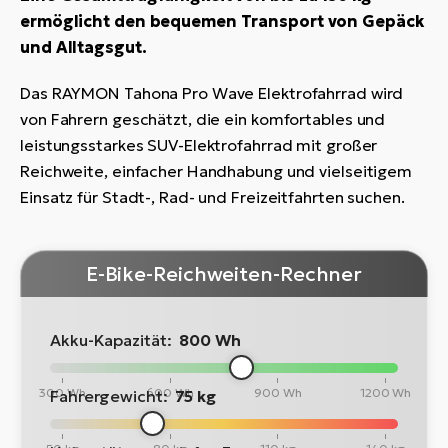
ermöglicht den bequemen Transport von Gepäck
und Alltagsgut.
Das RAYMON Tahona Pro Wave Elektrofahrrad wird
von Fahrern geschätzt, die ein komfortables und
leistungsstarkes SUV-Elektrofahrrad mit großer
Reichweite, einfacher Handhabung und vielseitigem
Einsatz für Stadt-, Rad- und Freizeitfahrten suchen.
E-Bike-Reichweiten-Rechner
Akku-Kapazität:
800 Wh
300 Wh
600 Wh
900 Wh
1200 Wh
Fahrergewicht:
75 kg