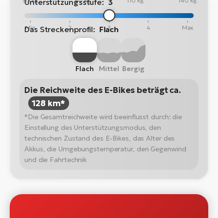
50 kg
80 kg
110 kg
140 kg
Unterstützungsstufe:
3
Min
2
3
4
Max
Das Streckenprofil:
Flach
Flach
Mittel
Bergig
Die Reichweite des E-Bikes beträgt ca.
128 km*
*Die Gesamtreichweite wird beeinflusst durch: die
Einstellung des Unterstützungsmodus, den
technischen Zustand des E-Bikes, das Alter des
Akkus, die Umgebungstemperatur, den Gegenwind
und die Fahrtechnik