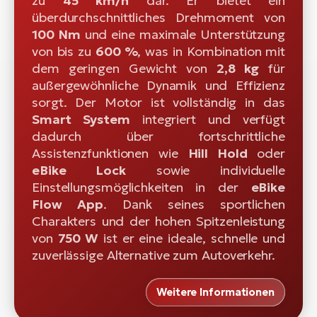
zu
45 km/h
dar. Er bietet ein
überdurchschnittliches Drehmoment von
100 Nm
und eine maximale Unterstützung
von bis zu
600 %
, was in Kombination mit
dem geringen Gewicht von
2,8 kg
für
außergewöhnliche Dynamik und Effizienz
sorgt. Der Motor ist vollständig in das
Smart System
integriert und verfügt
dadurch über fortschrittliche
Assistenzfunktionen wie
Hill Hold
oder
eBike Lock
sowie individuelle
Einstellungsmöglichkeiten in der
eBike
Flow App
. Dank seines sportlichen
Charakters und der hohen Spitzenleistung
von
750 W
ist er eine ideale, schnelle und
zuverlässige Alternative zum Autoverkehr.
Weitere Informationen