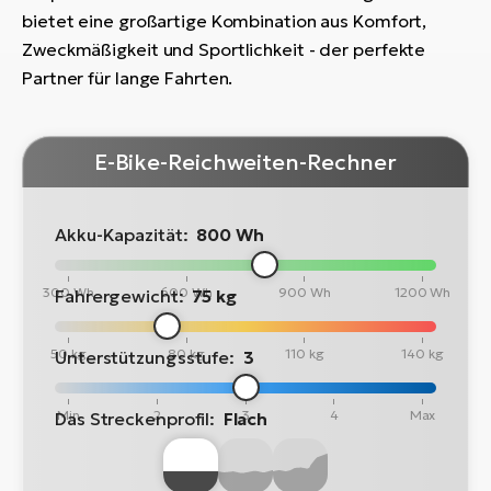
bietet eine großartige Kombination aus Komfort,
Zweckmäßigkeit und Sportlichkeit - der perfekte
Partner für lange Fahrten.
E-Bike-Reichweiten-Rechner
Akku-Kapazität:
800 Wh
300 Wh
600 Wh
900 Wh
1200 Wh
Fahrergewicht:
75 kg
50 kg
80 kg
110 kg
140 kg
Unterstützungsstufe:
3
Min
2
3
4
Max
Das Streckenprofil:
Flach