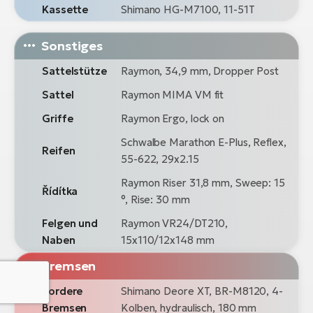
Kassette
Shimano HG-M7100, 11-51T
Sonstiges
Sattelstütze
Raymon, 34,9 mm, Dropper Post
Sattel
Raymon MIMA VM fit
Griffe
Raymon Ergo, lock on
Schwalbe Marathon E-Plus, Reflex,
Reifen
55-622, 29x2.15
Raymon Riser 31,8 mm, Sweep: 15
Řídítka
°, Rise: 30 mm
Felgen und
Raymon VR24/DT210,
Naben
15x110/12x148 mm
Bremsen
Vordere
Shimano Deore XT, BR-M8120, 4-
Bremsen
Kolben, hydraulisch, 180 mm