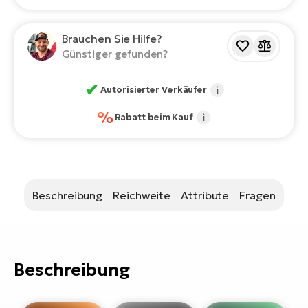
Bi
Sa
Brauchen Sie Hilfe?
Cr
Günstiger gefunden?
E-
Bi
✔
Autorisierter Verkäufer
i
Ra
%
Rabatt beim Kauf
i
E-
A
E-
Beschreibung
Reichweite
Attribute
Fragen
BH
Bi
E-
Bi
Beschreibung
Mo
E-