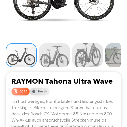
Li
Ta
Di
Bi
Ha
Tr
un
Se
Ap
e-
Tr
Sä
E-
Ko
E-
Tu
Lu
Ro
Kl
El
Ma
He
SU
Mo
E-
E-
Gr
AV
4E
BI
Er
E-
We
D
bi
Fa
E-
RAYMON Tahona Ultra Wave
Bu
Bi
Fi
2026
Bosch
E-
E-
bi
Ein hochwertiges, komfortables und leistungsstarkes
Sc
LA
Trekking-E-Bike mit niedrigem Startverhalten, das
Ca
dank des Bosch CX-Motors mit 85 Nm und des 800-
TE
E-
Wh-Akkus auch anspruchsvolle Strecken mühelos
Zu
bewältigt. Es bietet eine großartige Kombination aus