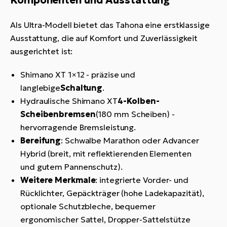
Komponenten und Ausstattung
Als Ultra-Modell bietet das Tahona eine erstklassige
Ausstattung, die auf Komfort und Zuverlässigkeit
ausgerichtet ist:
Shimano XT 1×12 - präzise und
langlebige
Schaltung
.
Hydraulische Shimano XT
4-Kolben-
Scheibenbremsen
(180 mm Scheiben) -
hervorragende Bremsleistung.
Bereifung
: Schwalbe Marathon oder Advancer
Hybrid (breit, mit reflektierenden Elementen
und gutem Pannenschutz).
Weitere Merkmale
: integrierte Vorder- und
Rücklichter, Gepäckträger (hohe Ladekapazität),
optionale Schutzbleche, bequemer
ergonomischer Sattel, Dropper-Sattelstütze