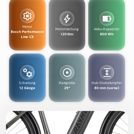
W
E-
Motor
Motorleistung
Akku-Kapazität
Bosch Performance
120 Nm
800 Wh
Line CX
Schaltung
Radgröße
Hub-Stoßdämpfer
12 Gänge
29"
80 mm (vorne)