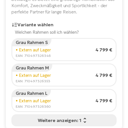
E-
Komfort, Zweckmäßigkeit und Sportlichkeit - der
Po
Bi
perfekte Partner für lange Reisen.
Pr
Te
Variante wählen
R2
Ke
Welchen Rahmen soll ich wählen?
Bri
E-
Grau Rahmen S
bi
Pe
Körpergröße des Fahrers:
165
cm
4 799 €
• Extern auf Lager
150
210
EAN: 710497326346
Co
Ha
E-
Grau Rahmen M
St
Empfohlene Größe
*
:
17 - 18" (M)
4 799 €
• Extern auf Lager
Te
*Diese Werte sind nur Richtwerte.
EAN: 710497326353
T
E-
Fa
Grau Rahmen L
S
4 799 €
• Extern auf Lager
Sa
E-
EAN: 710497326360
GP
Ri
Weitere anzeigen: 1
Or
E-