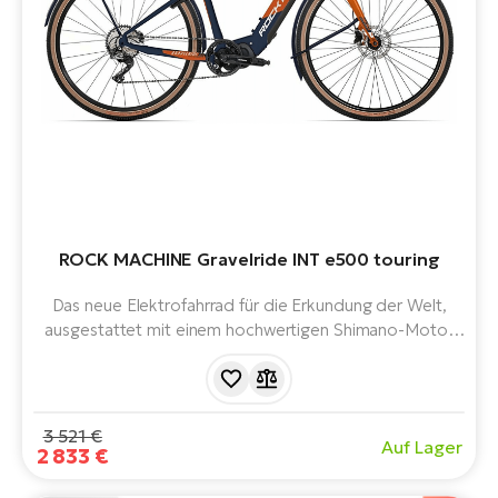
ROCK MACHINE Gravelride INT e500 touring
Das neue Elektrofahrrad für die Erkundung der Welt,
ausgestattet mit einem hochwertigen Shimano-Motor
und einem Akku mit hoher Kapazität. Mit hochwertigen
Komponenten wie dem Shimano GRX Kit müssen Sie
sich nicht zurückhalten! Großartiges Handling auf dem
Trail und Komfort für ganztägige Fahrten auf Asphalt.
3 521 €
Auf Lager
2 833 €