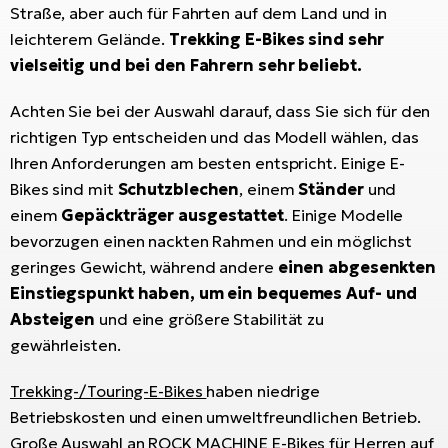
Li
Ta
Di
Bi
Straße, aber auch für Fahrten auf dem Land und in
Ha
Tr
un
leichterem Gelände.
Trekking E-Bikes sind sehr
Se
Ap
e-
Tr
vielseitig und bei den Fahrern sehr beliebt.
Sä
E-
Ko
E-
Tu
Achten Sie bei der Auswahl darauf, dass Sie sich für den
Lu
Ro
Kl
El
richtigen Typ entscheiden und das Modell wählen, das
Ma
He
Ihren Anforderungen am besten entspricht. Einige E-
SU
Mo
E-
E-
Bikes sind mit
Schutzblechen
, einem
Ständer
und
Gr
AV
4E
BI
einem
Gepäckträger ausgestattet
. Einige Modelle
Er
E-
bevorzugen einen nackten Rahmen und ein möglichst
We
D
bi
geringes Gewicht, während andere
einen abgesenkten
Fa
E-
Einstiegspunkt haben, um ein bequemes Auf- und
Bu
Bi
Fi
Absteigen
und eine größere Stabilität zu
E-
gewährleisten.
E-
bi
Sc
LA
Trekking-/Touring-E-Bikes
haben niedrige
Ca
TE
Betriebskosten und einen umweltfreundlichen Betrieb.
E-
Zu
Große Auswahl an
ROCK MACHINE E-Bikes
für Herren auf