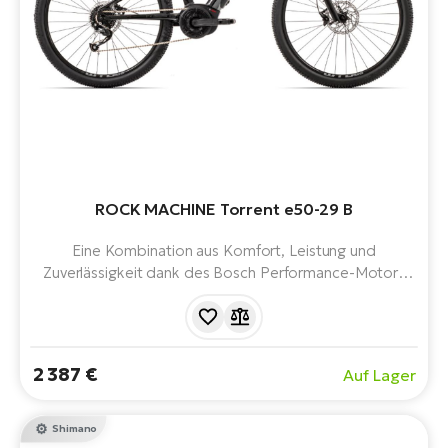
ROCK MACHINE Torrent e50-29 B
Eine Kombination aus Komfort, Leistung und
Zuverlässigkeit dank des Bosch Performance-Motors
(65 Nm) und der 500 Wh Akkukapazität. Das E-Bike ist
mit Qualitätskomponenten wie hydraulischen Shimano-
Bremsen und WTB-Reifen ausgestattet. Ein großartiger
Partner für Tagesausflüge und Alltagsfahrten.
2 387 €
Auf Lager
Shimano