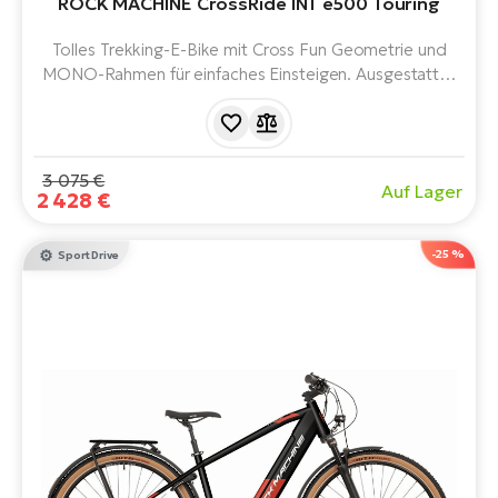
ROCK MACHINE CrossRide INT e500 Touring
Tolles Trekking-E-Bike mit Cross Fun Geometrie und
MONO-Rahmen für einfaches Einsteigen. Ausgestattet
mit einem hochwertigen Shimano-Motor, einem
langlebigen Akku, kompletter Tourenausrüstung und
einem tollen Display. Er bietet ein angenehmes
Fahrgefühl.
3 075 €
Auf Lager
2 428 €
-25 %
Sport Drive