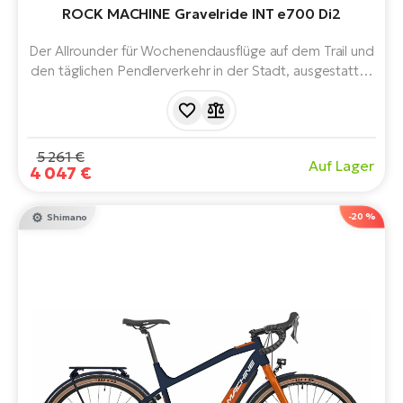
ROCK MACHINE Gravelride INT e700 Di2
Der Allrounder für Wochenendausflüge auf dem Trail und
den täglichen Pendlerverkehr in der Stadt, ausgestattet
mit einem großartigen Shimano-Motor und einem
leistungsstarken Akku. Es kann begeisterten
Straßenfahrern, strengen Schotterfahrern, Hobbybikern
und denen, die sich nach langen Expeditionen mit vollem
5 261 €
Auf Lager
Gepäck sehnen, gefallen.
4 047 €
-20 %
Shimano