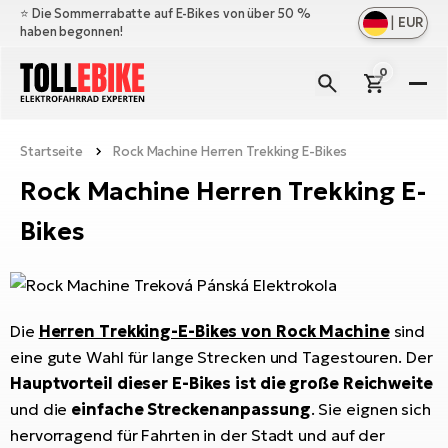
⭐️ Die Sommerrabatte auf E-Bikes von über 50 %
|
EUR
haben begonnen!
0
E-
Bi
Startseite
Rock Machine Herren Trekking E-Bikes
All
M
an
Rock Machine Herren Trekking E-
All
Zu
Ful
Bikes
an
E-
All
Er
Cr
M
an
E-
All
Sa
Mo
Be
an
Die
Herren Trekking-E-Bikes von Rock Machine
sind
A
E-
eine gute Wahl für lange Strecken und Tagestouren. Der
Sc
E-
Ba
Üb
Hauptvorteil dieser E-Bikes ist die große Reichweite
Ci
un
Ge
Le
E-
und die
einfache Streckenanpassung
. Sie eignen sich
La
Fo
Bi
hervorragend für Fahrten in der Stadt und auf der