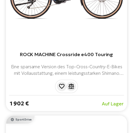
ROCK MACHINE Crossride e400 Touring
Eine sparsame Version des Top-Cross-Country-E-Bikes
mit Vollausstattung, einem leistungsstarken Shimano
Steps E5000 Motor und einem voll integrierten Darfon
504 Wh Akku, der eine Reichweite von bis zu 185 km
ermöglicht.
1 902 €
Auf Lager
Sport Drive