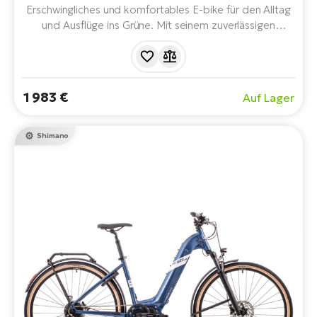
Erschwingliches und komfortables E-bike für den Alltag
und Ausflüge ins Grüne. Mit seinem zuverlässigen
Shimano STePS E5000 Motor (40 Nm), dem 504-Wh-
Akku und der bequemen Sitzposition ist es die ideale
Wahl für Freizeitradler und alle, die ein komfortables E-
Bike ohne Kompromisse suchen.
1 983 €
Auf Lager
Shimano