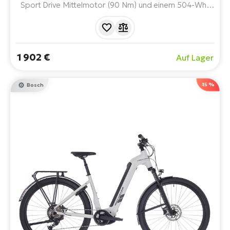
Sport Drive Mittelmotor (90 Nm) und einem 504-Wh-
Akku. Es bietet Komfort mit einer Federgabel,
hochwertiges Zubehör und eine umfassende
Ausstattung für Fahrten in der Stadt und auf Touren -
einschließlich Gepäckträger, Schutzbleche, Beleuchtung,
1 902 €
Auf Lager
Ständer und Schloss.
-15 %
Bosch