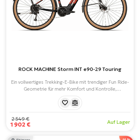
ROCK MACHINE Storm INT e90-29 Touring
Ein vollwertiges Trekking-E-Bike mit trendiger Fun Ride-
Geometrie für mehr Komfort und Kontrolle,
ausgestattet mit einem leistungsstarken DAPU 250S-
Mittelmotor, Hochleistungsakku, Qualitätsbremsen und
Reifen mit Reflexstreifen.
2 549 €
Auf Lager
1 902 €
-16 %
Shimano