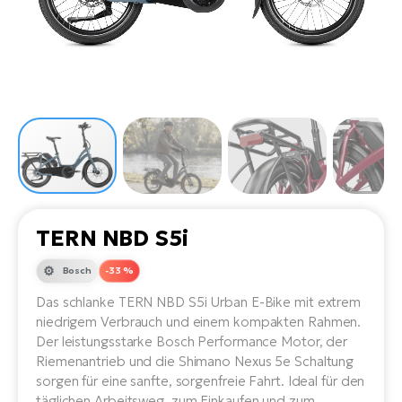
Li
Ta
Di
Bi
Ha
Tr
un
Se
Ap
e-
Tr
Sä
E-
Ko
E-
Tu
Lu
Ro
Kl
El
Ma
He
SU
Mo
E-
E-
Gr
AV
4E
BI
Er
E-
We
D
bi
TERN NBD S5i
Fa
E-
Bu
Bi
Bosch
-33 %
Fi
E-
Das schlanke TERN NBD S5i Urban E-Bike mit extrem
E-
bi
Sc
niedrigem Verbrauch und einem kompakten Rahmen.
LA
Der leistungsstarke Bosch Performance Motor, der
Ca
TE
Riemenantrieb und die Shimano Nexus 5e Schaltung
E-
sorgen für eine sanfte, sorgenfreie Fahrt. Ideal für den
Zu
täglichen Arbeitsweg, zum Einkaufen und zum