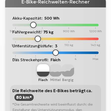
E-Bike-Reichweiten-Rechner
Akku-Kapazität:
500 Wh
300 Wh
600 Wh
900 Wh
1200 Wh
Fahrergewicht:
75 kg
50 kg
80 kg
110 kg
140 kg
Unterstützungsstufe:
3
Min
2
3
4
Max
Das Streckenprofil:
Flach
Flach
Mittel
Bergig
Die Reichweite des E-Bikes beträgt ca.
80 km*
*Die Gesamtreichweite wird beeinflusst durch: die
Einstellung des Unterstützungsmodus, den