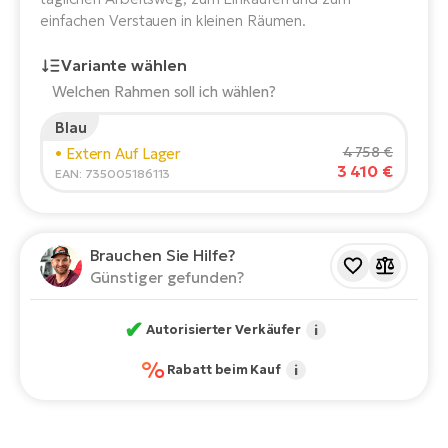
E-
einfachen Verstauen in kleinen Räumen.
Po
Bi
Pr
Te
Variante wählen
R2
Welchen Rahmen soll ich wählen?
Ke
Bri
Blau
E-
Körpergröße des Fahrers:
165
cm
4 758 €
• Extern Auf Lager
bi
Pe
3 410 €
150
210
EAN: 735005186113
Co
Ha
E-
Empfohlene Größe
*
:
17 - 18" (M)
St
Brauchen Sie Hilfe?
*Diese Werte sind nur Richtwerte.
Te
Günstiger gefunden?
T
E-
Fa
✔
Autorisierter Verkäufer
i
S
Sa
E-
%
Rabatt beim Kauf
i
GP
Ri
Or
E-