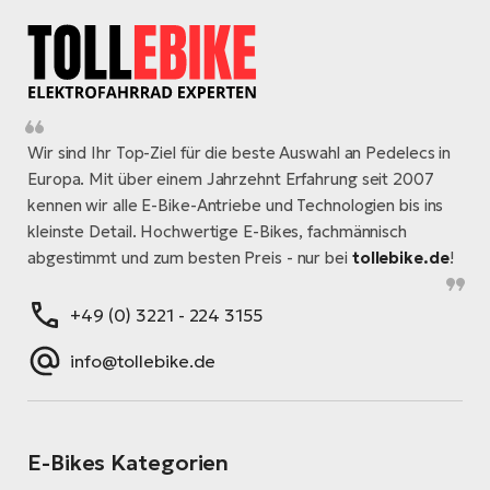
Li
Ta
Di
Bi
Artikel
Ha
Tr
un
Se
Ap
e-
Tr
Sä
E-
Ko
E-
Tu
Lu
Ro
Kl
El
Wir sind Ihr Top-Ziel für die beste Auswahl an Pedelecs in
Ma
He
Europa. Mit über einem Jahrzehnt Erfahrung seit 2007
SU
Mo
E-
kennen wir alle E-Bike-Antriebe und Technologien bis ins
E-
Gr
AV
kleinste Detail. Hochwertige E-Bikes, fachmännisch
4E
BI
Er
abgestimmt und zum besten Preis - nur bei
tollebike.de
!
E-
We
D
bi
Fa
E-
+49 (0) 3221 - 224 3155
Bu
Bi
Fi
E-
info@tollebike.de
E-
bi
Sc
LA
Ca
TE
E-Bikes Kategorien
E-
Zu