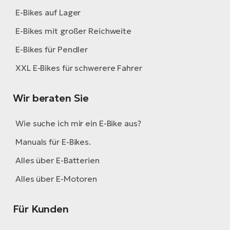
E-
Po
E-Bikes auf Lager
Bi
Pr
E-Bikes mit großer Reichweite
Te
R2
E-Bikes für Pendler
Ke
Bri
XXL E-Bikes für schwerere Fahrer
E-
bi
Pe
Wir beraten Sie
Co
Ha
E-
Wie suche ich mir ein E-Bike aus?
St
Te
Manuals für E-Bikes.
T
E-
Alles über E-Batterien
Fa
S
Alles über E-Motoren
Sa
E-
GP
Für Kunden
Ri
Or
E-