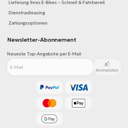
Bi
Lieferung Ihres E-Bikes – Schnell & Fahrbereit
Dienstradleasing
Sa
Cr
Zahlungsoptionen
E-
Bi
Newsletter-Abonnement
Ra
Neueste Top-Angebote per E-Mail
E-
A
Anmelden
E-
BH
Bi
E-
Bi
Mo
E-